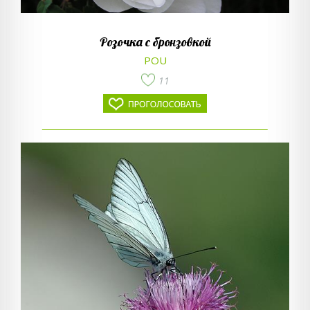
Розочка с бронзовкой
POU
11