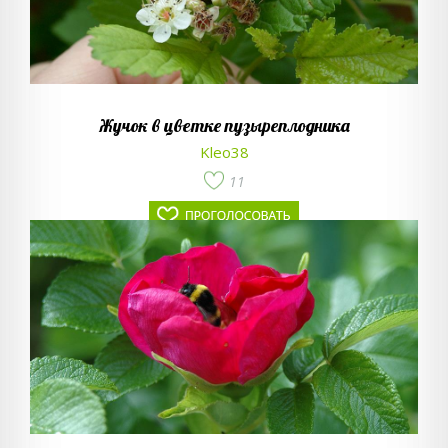
Жучок в цветке пузыреплодника
Kleo38
11