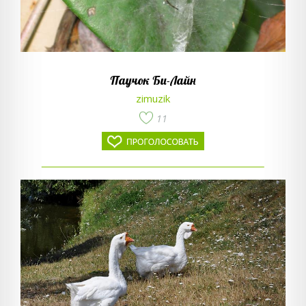
Паучок Би-Лайн
zimuzik
11