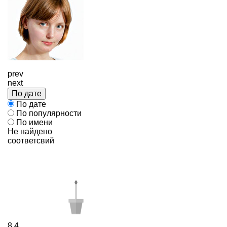
prev
next
По дате
По дате
По популярности
По имени
Не найдено
соответсвий
8
4