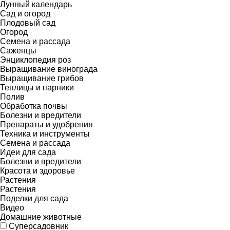
Лунный календарь
Сад и огород
Плодовый сад
Огород
Семена и рассада
Саженцы
Энциклопедия роз
Выращивание винограда
Выращивание грибов
Теплицы и парники
Полив
Обработка почвы
Болезни и вредители
Препараты и удобрения
Техника и инструменты
Семена и рассада
Идеи для сада
Болезни и вредители
Красота и здоровье
Растения
Растения
Поделки для сада
Видео
Домашние животные
Суперсадовник