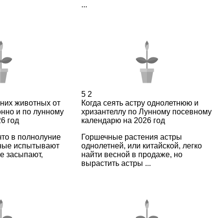
...
5
2
них животных от
Когда сеять астру однолетнюю и
онно и по лунному
хризантеллу по Лунному посевному
6 год
календарю на 2026 год
что в полнолуние
Горшечные растения астры
ные испытывают
однолетней, или китайской, легко
е засыпают,
найти весной в продаже, но
вырастить астры ...