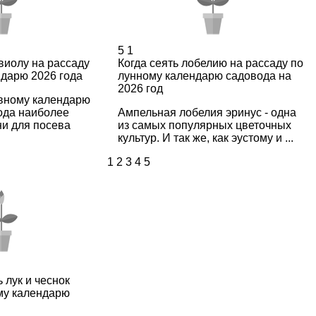
5
1
 виолу на рассаду
Когда сеять лобелию на рассаду по
ндарю 2026 года
лунному календарю садовода на
2026 год
вному календарю
ода наиболее
Ампельная лобелия эринус - одна
ни для посева
из самых популярных цветочных
культур. И так же, как эустому и ...
1
2
3
4
5
ь лук и чеснок
му календарю