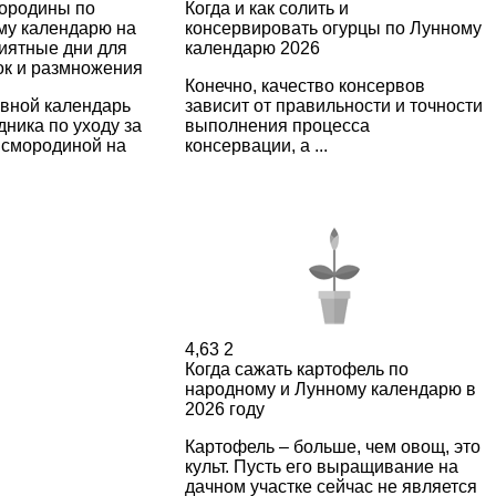
ородины по
Когда и как солить и
му календарю на
консервировать огурцы по Лунному
риятные дни для
календарю 2026
ок и размножения
Конечно, качество консервов
вной календарь
зависит от правильности и точности
дника по уходу за
выполнения процесса
 смородиной на
консервации, а ...
4,63
2
Когда сажать картофель по
народному и Лунному календарю в
2026 году
Картофель – больше, чем овощ, это
культ. Пусть его выращивание на
дачном участке сейчас не является