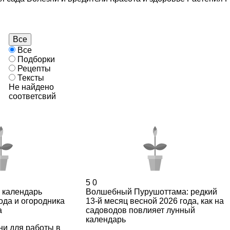
Все
Все
Подборки
Рецепты
Тексты
Не найдено
соответсвий
5
0
 календарь
Волшебный Пурушоттама: редкий
ода и огородника
13-й месяц весной 2026 года, как на
а
садоводов повлияет лунный
календарь
ни для работы в