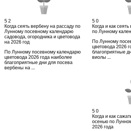
5
2
5
0
Когда сеять вербену на рассаду по
Когда и как сеять
Лунному посевному календарю
по Лунному кале
садовода, огородника и цветовода
По Лунному посе
на 2026 год
цветовода 2026 г
По Лунному посевному календарю
благоприятные д
цветовода 2026 года наиболее
виолы ...
благоприятные дни для посева
вербены на ...
5
0
Когда и как сажат
осенью по Лунно
2026 года