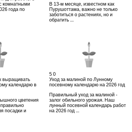
и с комнатными
В 13-м месяце, известном как
026 года по
Пурушоттама, важно не только
заботиться о растениях, но и
обратить ...
5
0
ак выращивать
Уход за малиной по Лунному
ому календарю в
посевному календарю на 2026 год
Правильный уход за малиной -
пышного цветения
залог обильного урожая. Наш
 правильно
лунный посевной календарь работ
я посадки и
на 2026 год ...