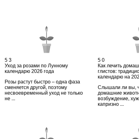
5
3
5
0
Уход за розами по Лунному
Как лечить домаш
календарю 2026 года
глистов: традици
календарю на 202
Розы растут быстро – одна фаза
сменяется другой, поэтому
Слышали ли вы, 
несвоевременный уход не только
домашние живот
не ...
возбуждение, хуж
капризно ...