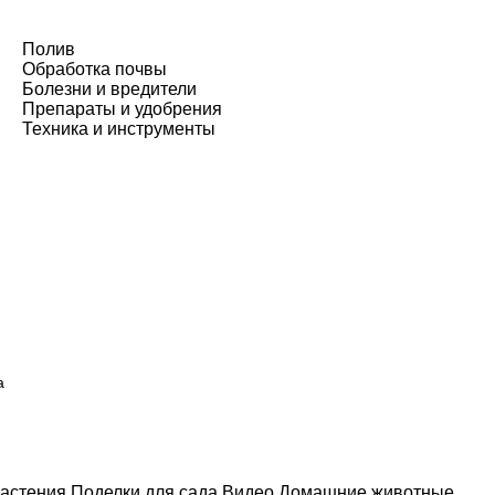
Полив
Обработка почвы
Болезни и вредители
Препараты и удобрения
Техника и инструменты
а
астения
Поделки для сада
Видео
Домашние животные