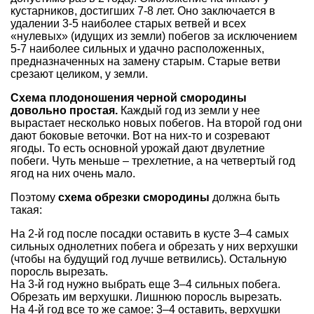
кустарников, достигших 7-8 лет. Оно заключается в
удалении 3-5 наиболее старых ветвей и всех
«нулевых» (идущих из земли) побегов за исключением
5-7 наиболее сильных и удачно расположенных,
предназначенных на замену старым. Старые ветви
срезают целиком, у земли.
Схема плодоношения черной смородины
довольно простая.
Каждый год из земли у нее
вырастает несколько новых побегов. На второй год они
дают боковые веточки. Вот на них-то и созревают
ягоды. То есть основной урожай дают двулетние
побеги. Чуть меньше – трехлетние, а на четвертый год
ягод на них очень мало.
Поэтому
схема обрезки смородины
должна быть
такая:
На 2-й год после посадки оставить в кусте 3–4 самых
сильных однолетних побега и обрезать у них верхушки
(чтобы на будущий год лучше ветвились). Остальную
поросль вырезать.
На 3-й год нужно выбрать еще 3–4 сильных побега.
Обрезать им верхушки. Лишнюю поросль вырезать.
На 4-й год все то же самое: 3–4 оставить, верхушки