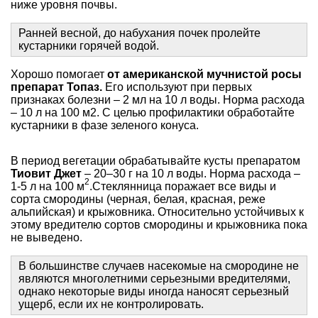
ниже уровня почвы.
Ранней весной, до набухания почек пролейте
кустарники горячей водой.
Хорошо помогает
от американской мучнистой росы
препарат Топаз.
Его используют при первых
признаках болезни – 2 мл на 10 л воды. Норма расхода
– 10 л на 100 м2. С целью профилактики обработайте
кустарники в фазе зеленого конуса.
В период вегетации обрабатывайте кусты препаратом
Тиовит Джет
– 20–30 г на 10 л воды. Норма расхода –
2
1-5 л на 100 м
.Стеклянница поражает все виды и
сорта смородины (черная, белая, красная, реже
альпийская) и крыжовника. Относительно устойчивых к
этому вредителю сортов смородины и крыжовника пока
не выведено.
В большинстве случаев насекомые на смородине не
являются многолетними серьезными вредителями,
однако некоторые виды иногда наносят серьезный
ущерб, если их не контролировать.