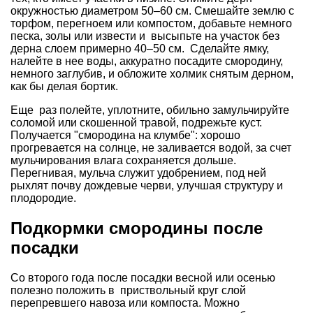
окружностью диаметром 50–60 см. Смешайте землю с
торфом, перегноем или компостом, добавьте немного
песка, золы или извести и высыпьте на участок без
дерна слоем примерно 40–50 см. Сделайте ямку,
налейте в нее воды, аккуратно посадите смородину,
немного заглубив, и обложите холмик снятым дерном,
как бы делая бортик.
Еще раз полейте, уплотните, обильно замульчируйте
соломой или скошенной травой, подрежьте куст.
Получается "смородина на клумбе": хорошо
прогревается на солнце, не заливается водой, за счет
мульчирования влага сохраняется дольше.
Перегнивая, мульча служит удобрением, под ней
рыхлят почву дождевые черви, улучшая структуру и
плодородие.
Подкормки смородины после
посадки
Со второго года после посадки весной или осенью
полезно положить в приствольный круг слой
перепревшего навоза или компоста. Можно