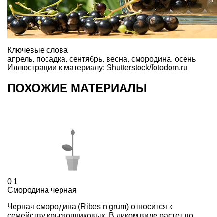
Ключевые слова
апрель
,
посадка
,
сентябрь
,
весна
,
смородина
,
осень
Иллюстрации к материалу: Shutterstock/fotodom.ru
ПОХОЖИЕ МАТЕРИАЛЫ
0
1
Смородина черная
Черная смородина (Ribes nigrum) относится к
семейству крыжовниковых. В диком виде растет по