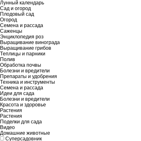
Лунный календарь
Сад и огород
Плодовый сад
Огород
Семена и рассада
Саженцы
Энциклопедия роз
Выращивание винограда
Выращивание грибов
Теплицы и парники
Полив
Обработка почвы
Болезни и вредители
Препараты и удобрения
Техника и инструменты
Семена и рассада
Идеи для сада
Болезни и вредители
Красота и здоровье
Растения
Растения
Поделки для сада
Видео
Домашние животные
Суперсадовник