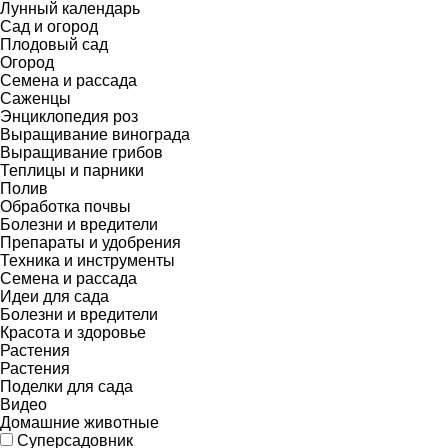
Лунный календарь
Сад и огород
Плодовый сад
Огород
Семена и рассада
Саженцы
Энциклопедия роз
Выращивание винограда
Выращивание грибов
Теплицы и парники
Полив
Обработка почвы
Болезни и вредители
Препараты и удобрения
Техника и инструменты
Семена и рассада
Идеи для сада
Болезни и вредители
Красота и здоровье
Растения
Растения
Поделки для сада
Видео
Домашние животные
Суперсадовник