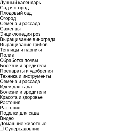
Лунный календарь
Сад и огород
Плодовый сад
Огород
Семена и рассада
Саженцы
Энциклопедия роз
Выращивание винограда
Выращивание грибов
Теплицы и парники
Полив
Обработка почвы
Болезни и вредители
Препараты и удобрения
Техника и инструменты
Семена и рассада
Идеи для сада
Болезни и вредители
Красота и здоровье
Растения
Растения
Поделки для сада
Видео
Домашние животные
Суперсадовник