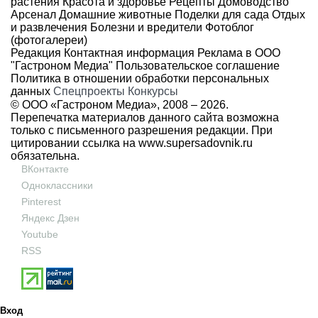
растения
Красота и здоровье
Рецепты
Домоводство
Арсенал
Домашние животные
Поделки для сада
Отдых
и развлечения
Болезни и вредители
Фотоблог
(фотогалереи)
Редакция
Контактная информация
Реклама в ООО
"Гастроном Медиа"
Пользовательское соглашение
Политика в отношении обработки персональных
данных
Спецпроекты
Конкурсы
© ООО «Гастроном Медиа», 2008 –
2026.
Перепечатка материалов данного сайта возможна
только с письменного разрешения редакции. При
цитировании ссылка на
www.supersadovnik.ru
обязательна.
ВКонтакте
Одноклассники
Pinterest
Яндекс Дзен
Youtube
RSS
Вход