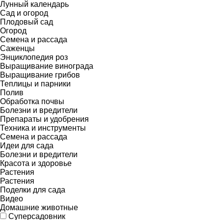
Лунный календарь
Сад и огород
Плодовый сад
Огород
Семена и рассада
Саженцы
Энциклопедия роз
Выращивание винограда
Выращивание грибов
Теплицы и парники
Полив
Обработка почвы
Болезни и вредители
Препараты и удобрения
Техника и инструменты
Семена и рассада
Идеи для сада
Болезни и вредители
Красота и здоровье
Растения
Растения
Поделки для сада
Видео
Домашние животные
Суперсадовник