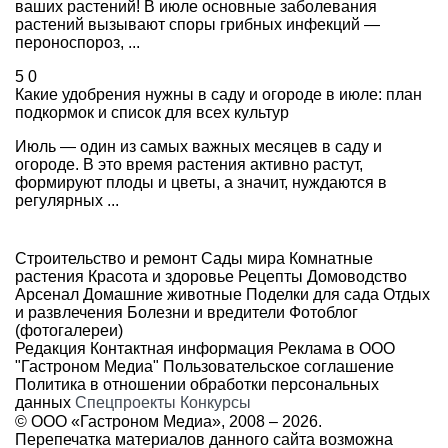
ваших растений! В июле основные заболевания
растений вызывают споры грибных инфекций —
пероноспороз, ...
5
0
Какие удобрения нужны в саду и огороде в июле: план
подкормок и список для всех культур
Июль — один из самых важных месяцев в саду и
огороде. В это время растения активно растут,
формируют плоды и цветы, а значит, нуждаются в
регулярных ...
Строительство и ремонт
Сады мира
Комнатные
растения
Красота и здоровье
Рецепты
Домоводство
Арсенал
Домашние животные
Поделки для сада
Отдых
и развлечения
Болезни и вредители
Фотоблог
(фотогалереи)
Редакция
Контактная информация
Реклама в ООО
"Гастроном Медиа"
Пользовательское соглашение
Политика в отношении обработки персональных
данных
Спецпроекты
Конкурсы
© ООО «Гастроном Медиа», 2008 –
2026.
Перепечатка материалов данного сайта возможна