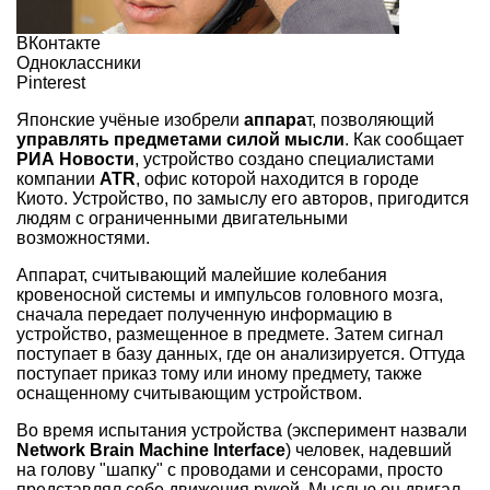
ВКонтакте
Одноклассники
Pinterest
Японские учёные изобрели
аппара
т, позволяющий
управлять предметами силой мысли
. Как сообщает
РИА Новости
, устройство создано специалистами
компании
ATR
, офис которой находится в городе
Киото. Устройство, по замыслу его авторов, пригодится
людям с ограниченными двигательными
возможностями.
Аппарат, считывающий малейшие колебания
кровеносной системы и импульсов головного мозга,
сначала передает полученную информацию в
устройство, размещенное в предмете. Затем сигнал
поступает в базу данных, где он анализируется. Оттуда
поступает приказ тому или иному предмету, также
оснащенному считывающим устройством.
Во время испытания устройства (эксперимент назвали
Network Brain Machine Interface
) человек, надевший
на голову "шапку" с проводами и сенсорами, просто
представлял себе движения рукой. Мыслью он двигал