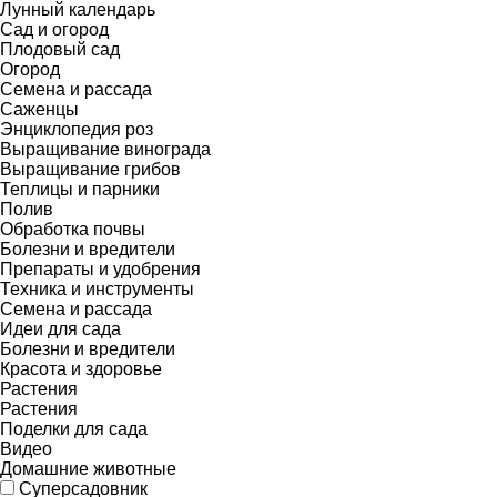
Лунный календарь
Сад и огород
Плодовый сад
Огород
Семена и рассада
Саженцы
Энциклопедия роз
Выращивание винограда
Выращивание грибов
Теплицы и парники
Полив
Обработка почвы
Болезни и вредители
Препараты и удобрения
Техника и инструменты
Семена и рассада
Идеи для сада
Болезни и вредители
Красота и здоровье
Растения
Растения
Поделки для сада
Видео
Домашние животные
Суперсадовник