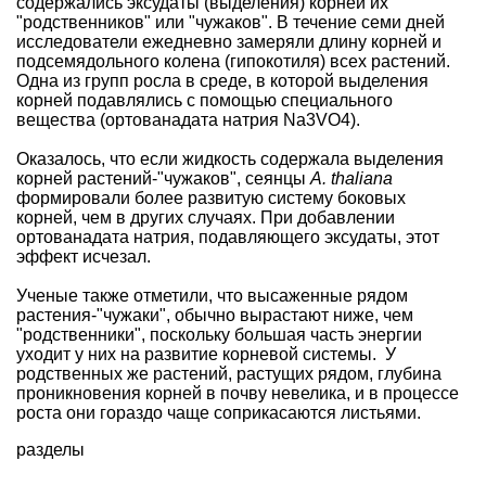
содержались эксудаты (выделения) корней их
"родственников" или "чужаков". В течение семи дней
исследователи ежедневно замеряли длину корней и
подсемядольного колена (гипокотиля) всех растений.
Одна из групп росла в среде, в которой выделения
корней подавлялись с помощью специального
вещества (ортованадата натрия Na3VO4).
Оказалось, что если жидкость содержала выделения
корней растений-"чужаков", сеянцы
A. thaliana
формировали более развитую систему боковых
корней, чем в других случаях. При добавлении
ортованадата натрия, подавляющего эксудаты, этот
эффект исчезал.
Ученые также отметили, что высаженные рядом
растения-"чужаки", обычно вырастают ниже, чем
"родственники", поскольку большая часть энергии
уходит у них на развитие корневой системы. У
родственных же растений, растущих рядом, глубина
проникновения корней в почву невелика, и в процессе
роста они гораздо чаще соприкасаются листьями.
разделы