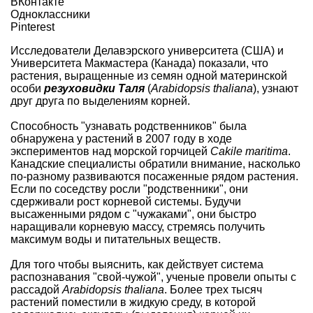
ВКонтакте
Одноклассники
Pinterest
Исследователи Делавэрского университета (США) и
Университета Макмастера (Канада)
показали
, что
растения, выращенные из семян одной материнской
особи
резуховидки Таля
(
Arabidopsis thaliana
), узнают
друг друга по выделениям корней.
Способность "узнавать родственников" была
обнаружена у растений в 2007 году в ходе
экспериментов над морской горчицей
Cakile maritima
.
Канадские специалисты обратили внимание, насколько
по-разному развиваются посаженные рядом растения.
Если по соседству росли "родственники", они
сдерживали рост корневой системы. Будучи
высаженными рядом с "чужаками", они быстро
наращивали корневую массу, стремясь получить
максимум воды и питательных веществ.
Для того чтобы выяснить, как действует система
распознавания "свой-чужой", ученые провели опыты с
рассадой
Arabidopsis thaliana
. Более трех тысяч
растений поместили в жидкую среду, в которой