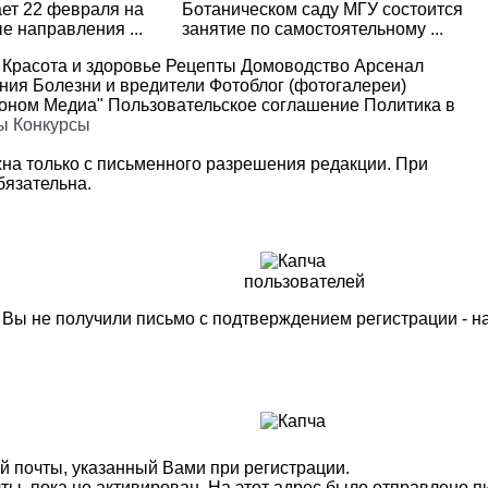
ет 22 февраля на
Ботаническом саду МГУ состоится
 направления ...
занятие по самостоятельному ...
Красота и здоровье
Рецепты
Домоводство
Арсенал
ения
Болезни и вредители
Фотоблог (фотогалереи)
роном Медиа"
Пользовательское соглашение
Политика в
ы
Конкурсы
на только с письменного разрешения редакции. При
язательна.
пользователей
м Вы не получили письмо с подтверждением регистрации - 
й почты, указанный Вами при регистрации.
ты, пока не активирован. На этот адрес было отправлено п