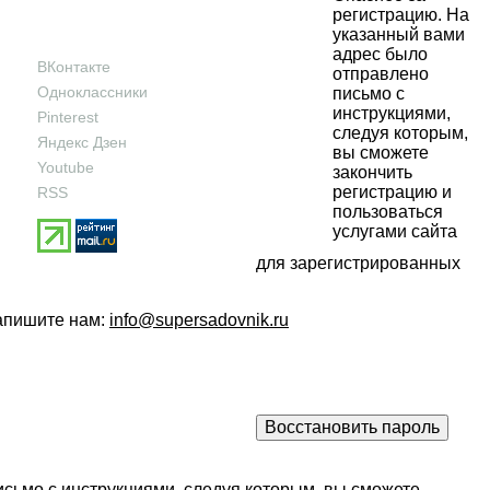
регистрацию. На
указанный вами
адрес было
ВКонтакте
отправлено
Одноклассники
письмо с
инструкциями,
Pinterest
следуя которым,
Яндекс Дзен
вы сможете
Youtube
закончить
регистрацию и
RSS
пользоваться
услугами сайта
для зарегистрированных
напишите нам:
info@supersadovnik.ru
исьмо с инструкциями, следуя которым, вы сможете