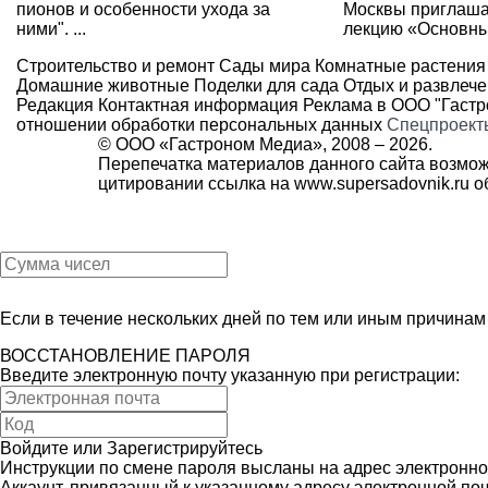
пионов и особенности ухода за
Москвы приглаша
ними". ...
лекцию «Основные
Строительство и ремонт
Сады мира
Комнатные растения
Домашние животные
Поделки для сада
Отдых и развлеч
Редакция
Контактная информация
Реклама в ООО "Гаст
отношении обработки персональных данных
Спецпроект
© ООО «Гастроном Медиа», 2008 –
2026.
Перепечатка материалов данного сайта возмож
цитировании ссылка на
www.supersadovnik.ru
об
Если в течение нескольких дней по тем или иным причина
ВОССТАНОВЛЕНИЕ ПАРОЛЯ
Введите электронную почту указанную при регистрации:
Войдите
или
Зарегистрируйтесь
Инструкции по смене пароля высланы на адрес электронно
Аккаунт, привязанный к указанному адресу электронной поч