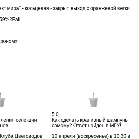
кт мира" - кольцевая - закрыт, выход с оранжевой ветки
559%2Fall
троном»
5
0
ления селекции
Как сделать крапивный шампунь
онов
самому? Ответ найден в МГУ!
 Клуба Цветоводов
10 апреля (воскресенье) в 10.30 в