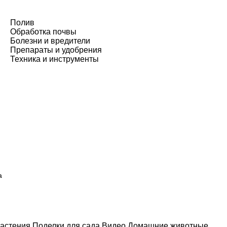
Полив
Обработка почвы
Болезни и вредители
Препараты и удобрения
Техника и инструменты
а
астения
Поделки для сада
Видео
Домашние животные