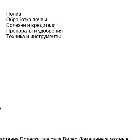
Полив
Обработка почвы
Болезни и вредители
Препараты и удобрения
Техника и инструменты
а
астения
Поделки для сада
Видео
Домашние животные