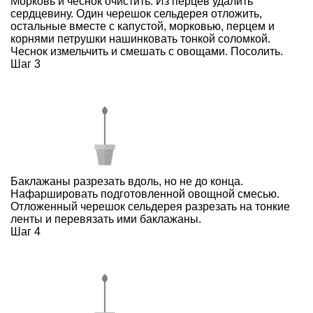
Морковь и чеснок очистить. Из перцев удалить
сердцевину. Один черешок сельдерея отложить,
остальные вместе с капустой, морковью, перцем и
корнями петрушки нашинковать тонкой соломкой.
Чеснок измельчить и смешать с овощами. Посолить.
Шаг 3
Баклажаны разрезать вдоль, но не до конца.
Нафаршировать подготовленной овощной смесью.
Отложенный черешок сельдерея разрезать на тонкие
ленты и перевязать ими баклажаны.
Шаг 4