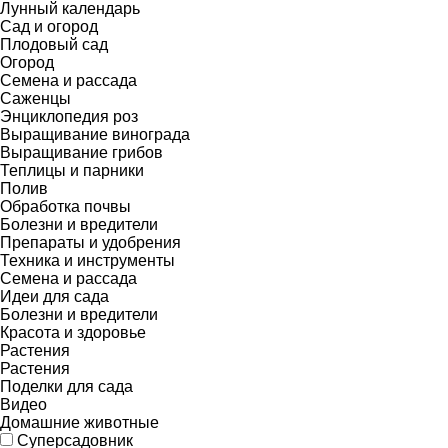
Лунный календарь
Сад и огород
Плодовый сад
Огород
Семена и рассада
Саженцы
Энциклопедия роз
Выращивание винограда
Выращивание грибов
Теплицы и парники
Полив
Обработка почвы
Болезни и вредители
Препараты и удобрения
Техника и инструменты
Семена и рассада
Идеи для сада
Болезни и вредители
Красота и здоровье
Растения
Растения
Поделки для сада
Видео
Домашние животные
Суперсадовник