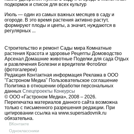
подкормок и список для всех культур
Июль — один из самых важных месяцев в саду и
огороде. В это время растения активно растут,
формируют плоды и цветы, а значит, нуждаются в
регулярных ...
Строительство и ремонт
Сады мира
Комнатные
растения
Красота и здоровье
Рецепты
Домоводство
Арсенал
Домашние животные
Поделки для сада
Отдых
и развлечения
Болезни и вредители
Фотоблог
(фотогалереи)
Редакция
Контактная информация
Реклама в ООО
"Гастроном Медиа"
Пользовательское соглашение
Политика в отношении обработки персональных
данных
Спецпроекты
Конкурсы
© ООО «Гастроном Медиа», 2008 –
2026.
Перепечатка материалов данного сайта возможна
только с письменного разрешения редакции. При
цитировании ссылка на
www.supersadovnik.ru
обязательна.
ВКонтакте
Одноклассники