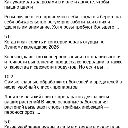
Как ухаживать за розами в июле и августе, чтобы
пышно цвели
Розы лучше всего проявляют себя, когда вы берете на
себя обязательство регулярно заботиться о них и
уделять им внимание. Хотя розы требуют большего ...
5
0
Когда и как солить и консервировать огурцы по
Лунному календарю 2026
Конечно, качество консервов зависит от правильности
и точности выполнения процесса консервации, а также
от качества и свежести продуктов. Но если вы ...
10
2
Самые главные обработки от болезней и вредителей в
июле: удобный список препаратов
Ловите июльский список препаратов для защиты
ваших растений! В июле основные заболевания
растений вызывают споры грибных инфекций —
пероноспороз, ...
5
0
Какие удобрения нужны в саду и огороде в июле: план