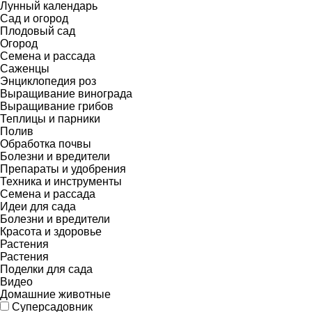
Лунный календарь
Сад и огород
Плодовый сад
Огород
Семена и рассада
Саженцы
Энциклопедия роз
Выращивание винограда
Выращивание грибов
Теплицы и парники
Полив
Обработка почвы
Болезни и вредители
Препараты и удобрения
Техника и инструменты
Семена и рассада
Идеи для сада
Болезни и вредители
Красота и здоровье
Растения
Растения
Поделки для сада
Видео
Домашние животные
Суперсадовник