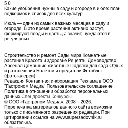
5
0
Какие удобрения нужны в саду и огороде в июле: план
подкормок и список для всех культур
Июль — один из самых важных месяцев в саду и
огороде. В это время растения активно растут,
формируют плоды и цветы, а значит, нуждаются в
регулярных ...
Строительство и ремонт
Сады мира
Комнатные
растения
Красота и здоровье
Рецепты
Домоводство
Арсенал
Домашние животные
Поделки для сада
Отдых
и развлечения
Болезни и вредители
Фотоблог
(фотогалереи)
Редакция
Контактная информация
Реклама в ООО
"Гастроном Медиа"
Пользовательское соглашение
Политика в отношении обработки персональных
данных
Спецпроекты
Конкурсы
© ООО «Гастроном Медиа», 2008 –
2026.
Перепечатка материалов данного сайта возможна
только с письменного разрешения редакции. При
цитировании ссылка на
www.supersadovnik.ru
обязательна.
ВКонтакте