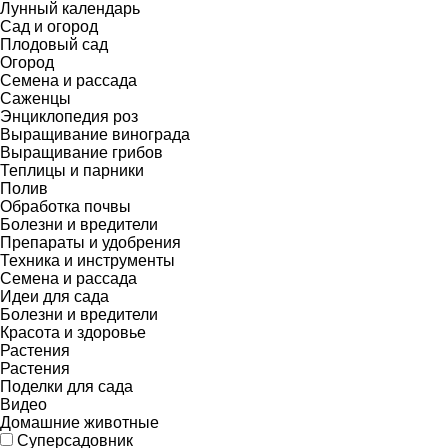
Лунный календарь
Сад и огород
Плодовый сад
Огород
Семена и рассада
Саженцы
Энциклопедия роз
Выращивание винограда
Выращивание грибов
Теплицы и парники
Полив
Обработка почвы
Болезни и вредители
Препараты и удобрения
Техника и инструменты
Семена и рассада
Идеи для сада
Болезни и вредители
Красота и здоровье
Растения
Растения
Поделки для сада
Видео
Домашние животные
Суперсадовник