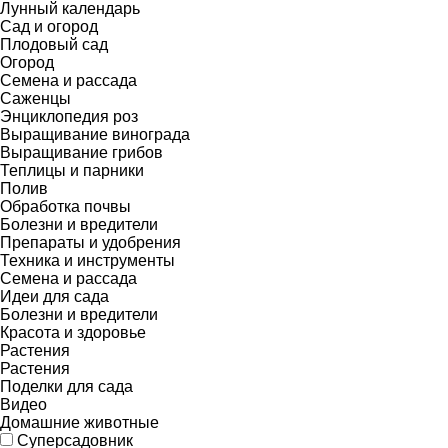
Лунный календарь
Сад и огород
Плодовый сад
Огород
Семена и рассада
Саженцы
Энциклопедия роз
Выращивание винограда
Выращивание грибов
Теплицы и парники
Полив
Обработка почвы
Болезни и вредители
Препараты и удобрения
Техника и инструменты
Семена и рассада
Идеи для сада
Болезни и вредители
Красота и здоровье
Растения
Растения
Поделки для сада
Видео
Домашние животные
Суперсадовник