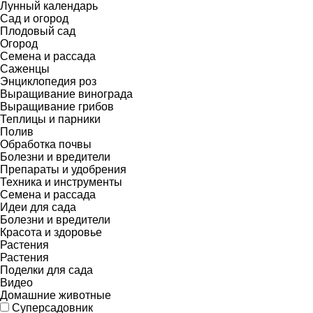
Лунный календарь
Сад и огород
Плодовый сад
Огород
Семена и рассада
Саженцы
Энциклопедия роз
Выращивание винограда
Выращивание грибов
Теплицы и парники
Полив
Обработка почвы
Болезни и вредители
Препараты и удобрения
Техника и инструменты
Семена и рассада
Идеи для сада
Болезни и вредители
Красота и здоровье
Растения
Растения
Поделки для сада
Видео
Домашние животные
Суперсадовник