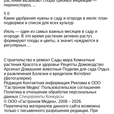
растений вызывают споры грибных инфекций —
пероноспороз, ...
5
0
Какие удобрения нужны в саду и огороде в июле: план
подкормок и список для всех культур
Июль — один из самых важных месяцев в саду и
огороде. В это время растения активно растут,
формируют плоды и цветы, а значит, нуждаются в
регулярных ...
Строительство и ремонт
Сады мира
Комнатные
растения
Красота и здоровье
Рецепты
Домоводство
Арсенал
Домашние животные
Поделки для сада
Отдых
и развлечения
Болезни и вредители
Фотоблог
(фотогалереи)
Редакция
Контактная информация
Реклама в ООО
"Гастроном Медиа"
Пользовательское соглашение
Политика в отношении обработки персональных
данных
Спецпроекты
Конкурсы
© ООО «Гастроном Медиа», 2008 –
2026.
Перепечатка материалов данного сайта возможна
только с письменного разрешения редакции. При