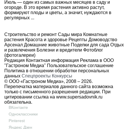
Июль — один из самых важных месяцев в саду и
огороде. В это время растения активно растут,
формируют плоды и цветы, а значит, нуждаются в
регулярных ...
Строительство и ремонт
Сады мира
Комнатные
растения
Красота и здоровье
Рецепты
Домоводство
Арсенал
Домашние животные
Поделки для сада
Отдых
и развлечения
Болезни и вредители
Фотоблог
(фотогалереи)
Редакция
Контактная информация
Реклама в ООО
"Гастроном Медиа"
Пользовательское соглашение
Политика в отношении обработки персональных
данных
Спецпроекты
Конкурсы
© ООО «Гастроном Медиа», 2008 –
2026.
Перепечатка материалов данного сайта возможна
только с письменного разрешения редакции. При
цитировании ссылка на
www.supersadovnik.ru
обязательна.
ВКонтакте
Одноклассники
Pinterest
Яндекс Дзен