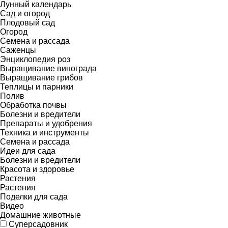
Лунный календарь
Сад и огород
Плодовый сад
Огород
Семена и рассада
Саженцы
Энциклопедия роз
Выращивание винограда
Выращивание грибов
Теплицы и парники
Полив
Обработка почвы
Болезни и вредители
Препараты и удобрения
Техника и инструменты
Семена и рассада
Идеи для сада
Болезни и вредители
Красота и здоровье
Растения
Растения
Поделки для сада
Видео
Домашние животные
Суперсадовник