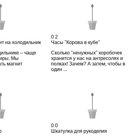
0
2
ит на холодильник
Часы "Корова в кубе"
дильнике – чаще
Сколько "ненужных" коробочек
ниры. Мы
хранится у нас на антресолях и
ть магнит
полках! Зачем? А затем, чтобы в
один ...
0
0
ю
Шкатулка для рукоделия