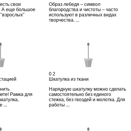
есть свои
Образ лебедя – символ
. А еще большое
благородства и чистоты – часто
 "взрослых"
используют в различных видах
творчества. ...
0
2
стацией
Шкатулка из ткани
анить
Нарядную шкатулку можно сделать
ете! Рамка для
самостоятельно без единого
катулка,
стежка, без гвоздей и молотка. Для
 ...
работы ...