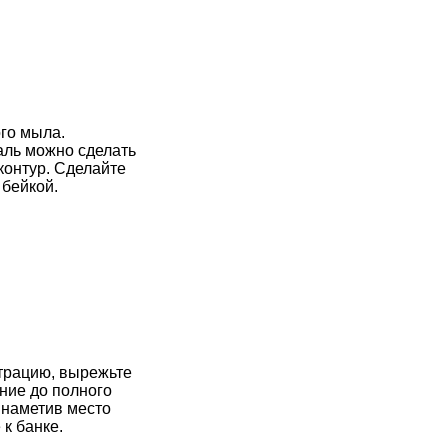
го мыла.
таль можно сделать
контур. Сделайте
 бейкой.
трацию, вырежьте
ние до полного
 наметив место
к банке.