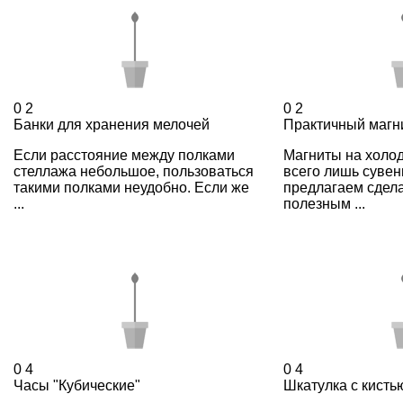
0
2
0
2
Банки для хранения мелочей
Практичный магн
Если расстояние между полками
Магниты на холо
стеллажа небольшое, пользоваться
всего лишь суве
такими полками неудобно. Если же
предлагаем сдела
...
полезным ...
0
4
0
4
Часы "Кубические"
Шкатулка с кисть