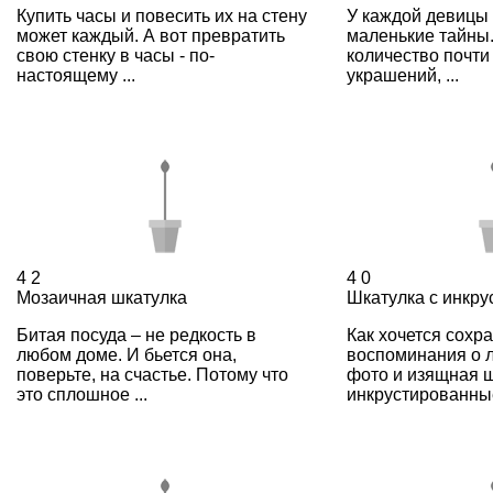
Купить часы и повесить их на стену
У каждой девицы 
может каждый. А вот превратить
маленькие тайны
свою стенку в часы - по-
количество почти
настоящему ...
украшений, ...
4
2
4
0
Мозаичная шкатулка
Шкатулка с инкру
Битая посуда – не редкость в
Как хочется сохр
любом доме. И бьется она,
воспоминания о л
поверьте, на счастье. Потому что
фото и изящная ш
это сплошное ...
инкрустированные