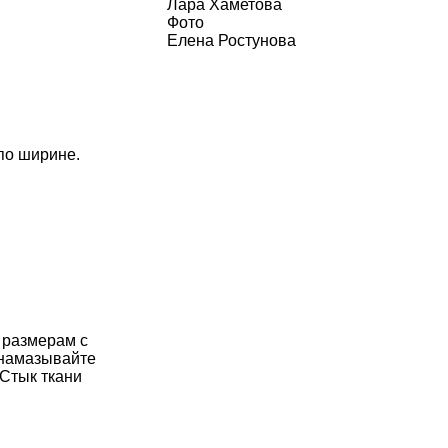
Лара Хаметова
Фото
Елена Ростунова
по ширине.
 размерам с
 намазывайте
 Стык ткани