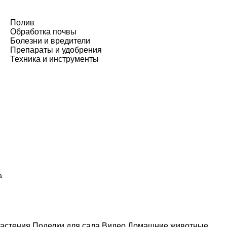
Полив
Обработка почвы
Болезни и вредители
Препараты и удобрения
Техника и инструменты
а
астения
Поделки для сада
Видео
Домашние животные