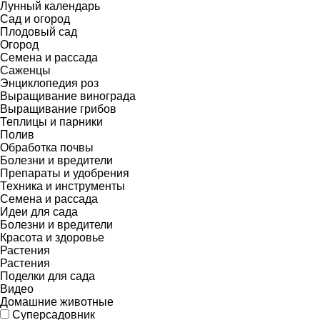
Лунный календарь
Сад и огород
Плодовый сад
Огород
Семена и рассада
Саженцы
Энциклопедия роз
Выращивание винограда
Выращивание грибов
Теплицы и парники
Полив
Обработка почвы
Болезни и вредители
Препараты и удобрения
Техника и инструменты
Семена и рассада
Идеи для сада
Болезни и вредители
Красота и здоровье
Растения
Растения
Поделки для сада
Видео
Домашние животные
Суперсадовник