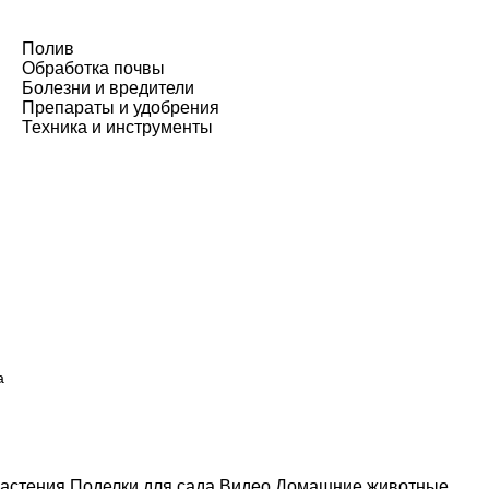
Полив
Обработка почвы
Болезни и вредители
Препараты и удобрения
Техника и инструменты
а
астения
Поделки для сада
Видео
Домашние животные