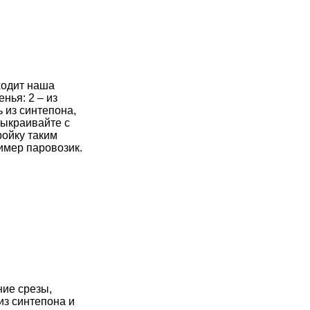
ходит наша
нья: 2 – из
ь из синтепона,
выкраивайте с
ройку таким
имер паровозик.
ние срезы,
из синтепона и