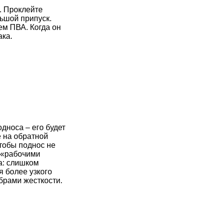
. Проклейте
ьшой припуск.
ем ПВА. Когда он
ака.
дноса – его будет
е на обратной
чтобы поднос не
 «рабочими
а: слишком
я более узкого
брами жесткости.