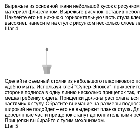
Вырежьте из основной ткани небольшой кусок с рисунком
материал флизелином. Вырежьте рисунок, оставив небол
Наклейте его на нижнюю горизонтальную часть стула кле
высохнет, нанесите на стул с рисунком несколько слоев л
Шаг 4
Сделайте съемный столик из небольшого пластикового по
удобно мыть. Используя клей "Супер-Эпокси", прикрепит
стороне подноса в одну линию несколько прищепок так, 
мешал ребенку сидеть. Прищепки должны располагаться
частями» к стулу. Обратите внимание на размеры поднос
широкий не подойдет – его не выдержит планка стула. Дл
деревянные части прищепок станут дополнительными ре
Прищепки выбирайте с тугим механизмом.
Шаг 5