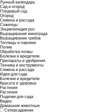
Лунный календарь
Сад и огород
Плодовый сад
Огород
Семена и рассада
Саженцы
Энциклопедия роз
Выращивание винограда
Выращивание грибов
Теплицы и парники
Полив
Обработка почвы
Болезни и вредители
Препараты и удобрения
Техника и инструменты
Семена и рассада
Идеи для сада
Болезни и вредители
Красота и здоровье
Растения
Растения
Поделки для сада
Видео
Домашние животные
Суперсадовник