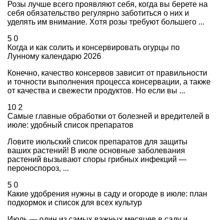
Розы лучше всего проявляют себя, когда вы берете на
себя обязательство регулярно заботиться о них и
уделять им внимание. Хотя розы требуют большего ...
5
0
Когда и как солить и консервировать огурцы по
Лунному календарю 2026
Конечно, качество консервов зависит от правильности
и точности выполнения процесса консервации, а также
от качества и свежести продуктов. Но если вы ...
10
2
Самые главные обработки от болезней и вредителей в
июле: удобный список препаратов
Ловите июльский список препаратов для защиты
ваших растений! В июле основные заболевания
растений вызывают споры грибных инфекций —
пероноспороз, ...
5
0
Какие удобрения нужны в саду и огороде в июле: план
подкормок и список для всех культур
Июль — один из самых важных месяцев в саду и