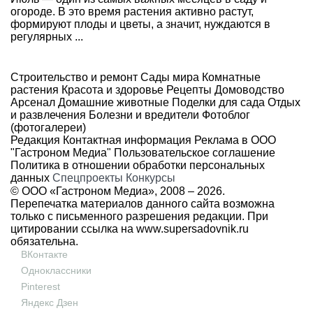
огороде. В это время растения активно растут,
формируют плоды и цветы, а значит, нуждаются в
регулярных ...
Строительство и ремонт
Сады мира
Комнатные
растения
Красота и здоровье
Рецепты
Домоводство
Арсенал
Домашние животные
Поделки для сада
Отдых
и развлечения
Болезни и вредители
Фотоблог
(фотогалереи)
Редакция
Контактная информация
Реклама в ООО
"Гастроном Медиа"
Пользовательское соглашение
Политика в отношении обработки персональных
данных
Спецпроекты
Конкурсы
© ООО «Гастроном Медиа», 2008 –
2026.
Перепечатка материалов данного сайта возможна
только с письменного разрешения редакции. При
цитировании ссылка на
www.supersadovnik.ru
обязательна.
ВКонтакте
Одноклассники
Pinterest
Яндекс Дзен