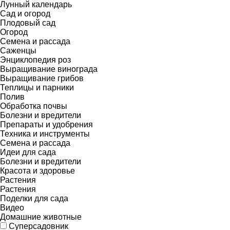
Лунный календарь
Сад и огород
Плодовый сад
Огород
Семена и рассада
Саженцы
Энциклопедия роз
Выращивание винограда
Выращивание грибов
Теплицы и парники
Полив
Обработка почвы
Болезни и вредители
Препараты и удобрения
Техника и инструменты
Семена и рассада
Идеи для сада
Болезни и вредители
Красота и здоровье
Растения
Растения
Поделки для сада
Видео
Домашние животные
Суперсадовник