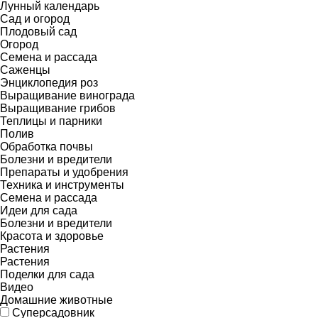
Лунный календарь
Сад и огород
Плодовый сад
Огород
Семена и рассада
Саженцы
Энциклопедия роз
Выращивание винограда
Выращивание грибов
Теплицы и парники
Полив
Обработка почвы
Болезни и вредители
Препараты и удобрения
Техника и инструменты
Семена и рассада
Идеи для сада
Болезни и вредители
Красота и здоровье
Растения
Растения
Поделки для сада
Видео
Домашние животные
Суперсадовник