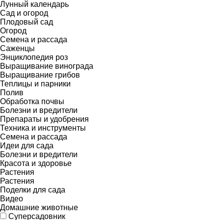
Лунный календарь
Сад и огород
Плодовый сад
Огород
Семена и рассада
Саженцы
Энциклопедия роз
Выращивание винограда
Выращивание грибов
Теплицы и парники
Полив
Обработка почвы
Болезни и вредители
Препараты и удобрения
Техника и инструменты
Семена и рассада
Идеи для сада
Болезни и вредители
Красота и здоровье
Растения
Растения
Поделки для сада
Видео
Домашние животные
Суперсадовник