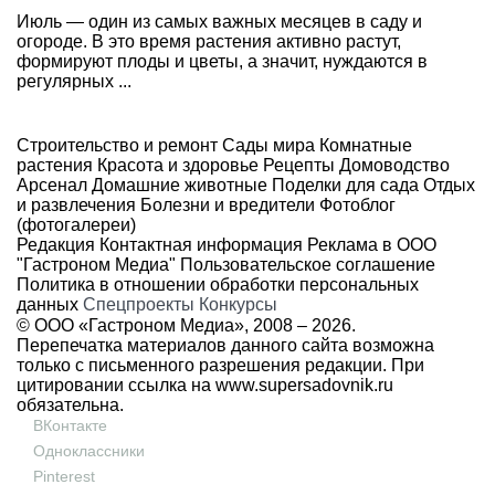
Июль — один из самых важных месяцев в саду и
огороде. В это время растения активно растут,
формируют плоды и цветы, а значит, нуждаются в
регулярных ...
Строительство и ремонт
Сады мира
Комнатные
растения
Красота и здоровье
Рецепты
Домоводство
Арсенал
Домашние животные
Поделки для сада
Отдых
и развлечения
Болезни и вредители
Фотоблог
(фотогалереи)
Редакция
Контактная информация
Реклама в ООО
"Гастроном Медиа"
Пользовательское соглашение
Политика в отношении обработки персональных
данных
Спецпроекты
Конкурсы
© ООО «Гастроном Медиа», 2008 –
2026.
Перепечатка материалов данного сайта возможна
только с письменного разрешения редакции. При
цитировании ссылка на
www.supersadovnik.ru
обязательна.
ВКонтакте
Одноклассники
Pinterest