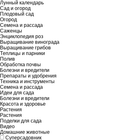
Лунный календарь
Сад и огород
Плодовый сад
Огород
Семена и рассада
Саженцы
Энциклопедия роз
Выращивание винограда
Выращивание грибов
Теплицы и парники
Полив
Обработка почвы
Болезни и вредители
Препараты и удобрения
Техника и инструменты
Семена и рассада
Идеи для сада
Болезни и вредители
Красота и здоровье
Растения
Растения
Поделки для сада
Видео
Домашние животные
Суперсадовник