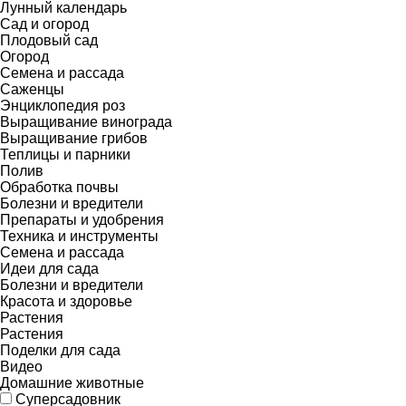
Лунный календарь
Сад и огород
Плодовый сад
Огород
Семена и рассада
Саженцы
Энциклопедия роз
Выращивание винограда
Выращивание грибов
Теплицы и парники
Полив
Обработка почвы
Болезни и вредители
Препараты и удобрения
Техника и инструменты
Семена и рассада
Идеи для сада
Болезни и вредители
Красота и здоровье
Растения
Растения
Поделки для сада
Видео
Домашние животные
Суперсадовник