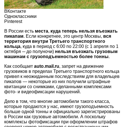
ВКонтакте
Одноклассники
Pinterest
В России есть
места
,
куда теперь нельзя въезжать
пикапам
. Если конкретнее, это центр Москвы,
вся
территория внутри Третьего транспортного
кольца
, куда в период с 6:00 по 22:00 (с 1 апреля по 1
октября ─ до полуночи)
нельзя въезжать грузовым
машинам с грузоподъемностью более тонны
.
Как сообщает
auto.mail.ru
, запрет на движение
грузовиков в пределах Третьего транспортного кольца
привел к неожиданным последствиям для владельцев
пикапов — некоторые из них получили штрафные
квитанции со снимками, сделанными комплексами
фото- и видеофиксации нарушений.
Дело в том, что многие автомобили такого класса,
которые продаются у нас, имеют грузоподъемность
больше одной тонны и официально зарегистрированы
в России как грузовые автомобили. А поскольку
комплексы фотофиксации при оформлении штрафов
сверяют номер автомобиля с регистрационными