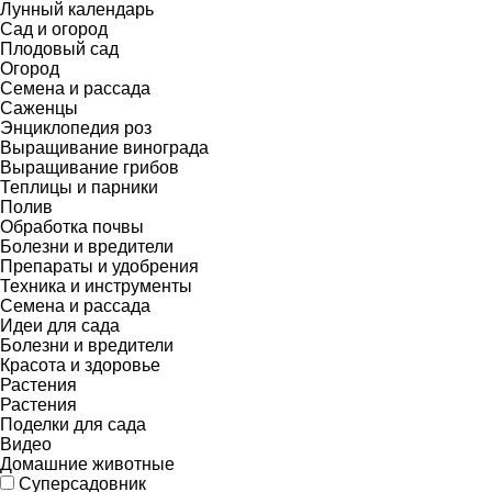
Лунный календарь
Сад и огород
Плодовый сад
Огород
Семена и рассада
Саженцы
Энциклопедия роз
Выращивание винограда
Выращивание грибов
Теплицы и парники
Полив
Обработка почвы
Болезни и вредители
Препараты и удобрения
Техника и инструменты
Семена и рассада
Идеи для сада
Болезни и вредители
Красота и здоровье
Растения
Растения
Поделки для сада
Видео
Домашние животные
Суперсадовник