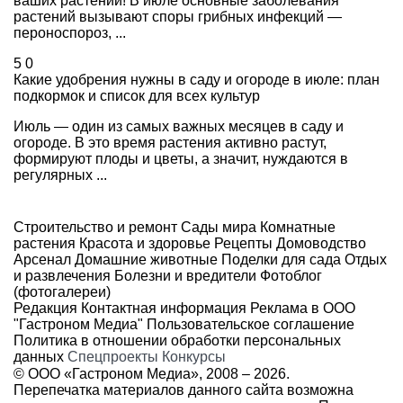
ваших растений! В июле основные заболевания
растений вызывают споры грибных инфекций —
пероноспороз, ...
5
0
Какие удобрения нужны в саду и огороде в июле: план
подкормок и список для всех культур
Июль — один из самых важных месяцев в саду и
огороде. В это время растения активно растут,
формируют плоды и цветы, а значит, нуждаются в
регулярных ...
Строительство и ремонт
Сады мира
Комнатные
растения
Красота и здоровье
Рецепты
Домоводство
Арсенал
Домашние животные
Поделки для сада
Отдых
и развлечения
Болезни и вредители
Фотоблог
(фотогалереи)
Редакция
Контактная информация
Реклама в ООО
"Гастроном Медиа"
Пользовательское соглашение
Политика в отношении обработки персональных
данных
Спецпроекты
Конкурсы
© ООО «Гастроном Медиа», 2008 –
2026.
Перепечатка материалов данного сайта возможна