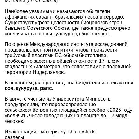
Марелли (
Luisa Marelli
).
Наиболее уязвимыми называются обитатели
африканских саванн, бразильских лесов и серрадо.
Существуют угроза целостности биоценозов стран
бывшего Советского Союза, где также предусмотрено
увеличивать посевы культур под биотопливо.
По оценке Международного института исследований
продовольственной политики, чтобы произвести
требуемый властями ЕС объем биотоплива,
необходимо засеять в общей сложности 17 тысяч
квадратных километров, что сопоставимо с половиной
территории Нидерландов.
В основном для производства биодизеля используются
соя, кукуруза, рапс
.
В августе ученые из Университета Миннесоты
предупредили, что перераспределение
сельскохозяйственных площадей способно к 2025 году
увеличить число голодающих на планете до 1,2 млрд
человек.
Иллюстрации к материалу: shutterstock
разделы