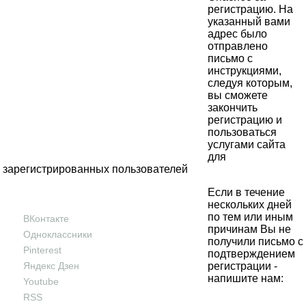
регистрацию. На
указанный вами
адрес было
отправлено
письмо с
инструкциями,
следуя которым,
вы сможете
закончить
регистрацию и
пользоваться
услугами сайта
для
зарегистрированных пользователей
Если в течение
нескольких дней
по тем или иным
ВКонтакте
причинам Вы не
Одноклассники
получили письмо с
Pinterest
подтверждением
Яндекс Дзен
регистрации -
напишите нам:
Youtube
RSS