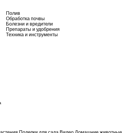
Полив
Обработка почвы
Болезни и вредители
Препараты и удобрения
Техника и инструменты
а
астения
Поделки для сада
Видео
Домашние животные