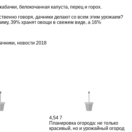
абачки, белокочанная капуста, перец и горох.
бственно говоря, дачники делают со всем этим урожаем?
зиму, 39% хранят овощи в свежем виде, а 16%
ачники
,
новости 2018
4,54
7
Планировка огорода: не только
красивый, но и урожайный огород