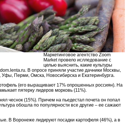
Маркетинговое агентство Zoom
Market провело ислледование с
целью выяснить, какие культуры
om.lenta.ru. В опросе приняли участие дачники Москвы,
, Уфы, Перми, Омска, Новосибирска и Екатеринбурга.
артофель (его выращивают 17% опрошенных россиян). На
замыкает пятерку лидеров морковь (11%).
нял чеснок (15%). Причем на пьедестал почета он попал
ультура обошла по популярности все другие – ее сажают
ные. В Воронеже лидируют посадки картофеля (46%), а в