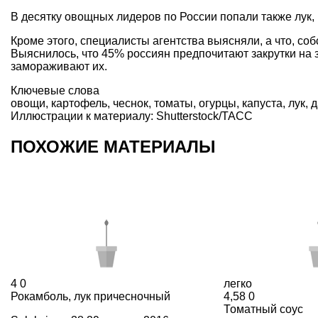
В десятку овощных лидеров по России попали также лук, к
Кроме этого, специалисты агентства выясняли, а что, со
Выяснилось, что 45% россиян предпочитают закрутки на 
замораживают их.
Ключевые слова
овощи
,
картофель
,
чеснок
,
томаты
,
огурцы
,
капуста
,
лук
,
д
Иллюстрации к материалу: Shutterstock/ТАСС
ПОХОЖИЕ МАТЕРИАЛЫ
4
0
легко
Рокамболь, лук причесночный
4,58
0
Томатный соус