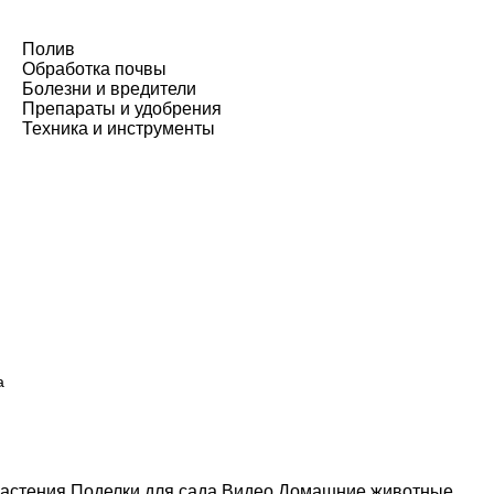
Полив
Обработка почвы
Болезни и вредители
Препараты и удобрения
Техника и инструменты
а
астения
Поделки для сада
Видео
Домашние животные