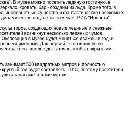
сква
". В музее можно посетить ледяную гостиную, в
зеркало, кровать, бар - созданы из льда. Кроме того, в
ас, инопланетные существа и фантастические насекомые.
 динамическая подсветка, отмечает РИА "Новости".
й скульпторов, создающих новые ледяные и снежные
посетителей возникнут несколько ледяных чумов,
 Экспозиция в музее будет меняться дважды в год, и
мировыми именами. Для первой экспозиции было
личества снега вполне достаточно, чтобы покрыть им
ть занимает 500 квадратных метров и полностью
руглый год будет составлять -10°С, поэтому посетители
лучить запасные теплые куртки.