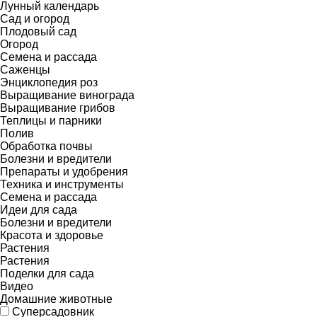
Лунный календарь
Сад и огород
Плодовый сад
Огород
Семена и рассада
Саженцы
Энциклопедия роз
Выращивание винограда
Выращивание грибов
Теплицы и парники
Полив
Обработка почвы
Болезни и вредители
Препараты и удобрения
Техника и инструменты
Семена и рассада
Идеи для сада
Болезни и вредители
Красота и здоровье
Растения
Растения
Поделки для сада
Видео
Домашние животные
Суперсадовник