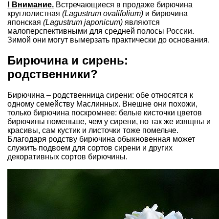
! Внимание.
Встречающиеся в продаже бирючина
круглолистная
(Lagustrum ovalifolium)
и бирючина
японская
(Lagustrum japonicum)
являются
малоперспективными для средней полосы России.
Зимой они могут вымерзать практически до основания.
Бирючина и сирень:
родственники?
Бирючина – родственница сирени: обе относятся к
одному семейству Маслинных. Внешне они похожи,
только бирючина поскромнее: белые кисточки цветов
бирючины поменьше, чем у сирени, но так же изящны и
красивы, сам кустик и листочки тоже помельче.
Благодаря родству бирючина обыкновенная может
служить подвоем для сортов сирени и других
декоративных сортов бирючины.