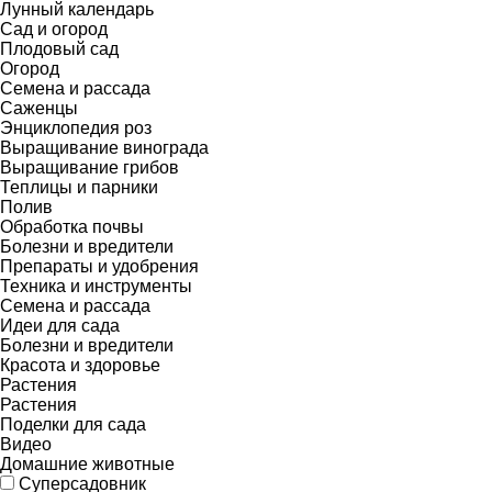
Лунный календарь
Сад и огород
Плодовый сад
Огород
Семена и рассада
Саженцы
Энциклопедия роз
Выращивание винограда
Выращивание грибов
Теплицы и парники
Полив
Обработка почвы
Болезни и вредители
Препараты и удобрения
Техника и инструменты
Семена и рассада
Идеи для сада
Болезни и вредители
Красота и здоровье
Растения
Растения
Поделки для сада
Видео
Домашние животные
Суперсадовник