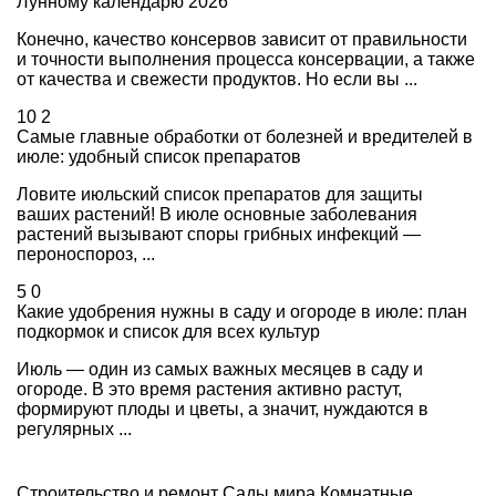
Лунному календарю 2026
Конечно, качество консервов зависит от правильности
и точности выполнения процесса консервации, а также
от качества и свежести продуктов. Но если вы ...
10
2
Самые главные обработки от болезней и вредителей в
июле: удобный список препаратов
Ловите июльский список препаратов для защиты
ваших растений! В июле основные заболевания
растений вызывают споры грибных инфекций —
пероноспороз, ...
5
0
Какие удобрения нужны в саду и огороде в июле: план
подкормок и список для всех культур
Июль — один из самых важных месяцев в саду и
огороде. В это время растения активно растут,
формируют плоды и цветы, а значит, нуждаются в
регулярных ...
Строительство и ремонт
Сады мира
Комнатные