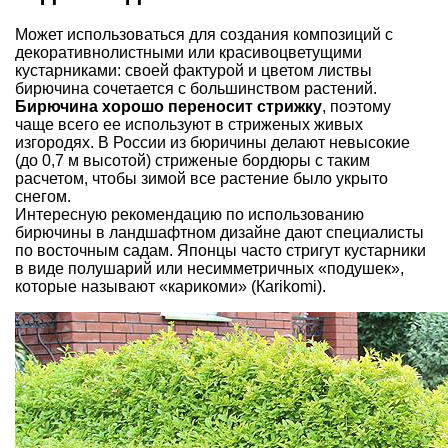
Может использоваться для создания композиций с
декоративнолистными или красивоцветущими
кустарниками: своей фактурой и цветом листвы
бирючина сочетается с большинством растений.
Бирючина хорошо переносит стрижку
, поэтому
чаще всего ее используют в стриженых живых
изгородях. В России из бюричины делают невысокие
(до 0,7 м высотой) стриженые бордюры с таким
расчетом, чтобы зимой все растение было укрыто
снегом.
Интересную рекомендацию по использованию
бирючины в ландшафтном дизайне дают специалисты
по восточным садам. Японцы часто стригут кустарники
в виде полушарий или несимметричных «подушек»,
которые называют «карикоми» (Кarikomi).