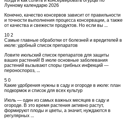
Когда и как солить и консервировать огурцы по
Лунному календарю 2026
Конечно, качество консервов зависит от правильности
и точности выполнения процесса консервации, а также
от качества и свежести продуктов. Но если вы ...
10
2
Самые главные обработки от болезней и вредителей в
июле: удобный список препаратов
Ловите июльский список препаратов для защиты
ваших растений! В июле основные заболевания
растений вызывают споры грибных инфекций —
пероноспороз, ...
5
0
Какие удобрения нужны в саду и огороде в июле: план
подкормок и список для всех культур
Июль — один из самых важных месяцев в саду и
огороде. В это время растения активно растут,
формируют плоды и цветы, а значит, нуждаются в
регулярных ...