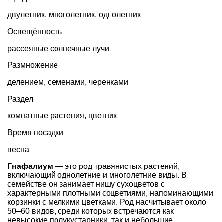
двулетник
,
многолетник
,
однолетник
Освещённость
рассеяные солнечные лучи
Размножение
делением, семенами, черенками
Раздел
комнатные растения
,
цветник
Время посадки
весна
Гнафалиум
— это род травянистых растений,
включающий однолетние и многолетние виды. В
семействе он занимает нишу сухоцветов с
характерными плотными соцветиями, напоминающими
корзинки с мелкими цветками. Род насчитывает около
50–60 видов, среди которых встречаются как
невысокие полукустарники, так и небольшие