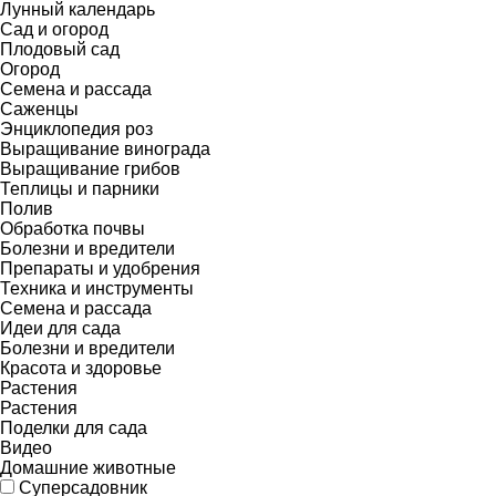
Лунный календарь
Сад и огород
Плодовый сад
Огород
Семена и рассада
Саженцы
Энциклопедия роз
Выращивание винограда
Выращивание грибов
Теплицы и парники
Полив
Обработка почвы
Болезни и вредители
Препараты и удобрения
Техника и инструменты
Семена и рассада
Идеи для сада
Болезни и вредители
Красота и здоровье
Растения
Растения
Поделки для сада
Видео
Домашние животные
Суперсадовник