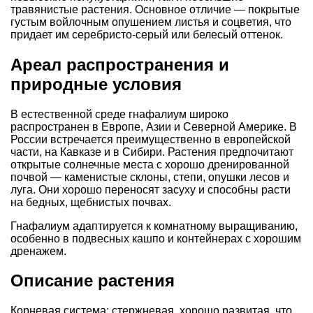
травянистые растения. Основное отличие — покрытые
густым войлочным опушением листья и соцветия, что
придает им серебристо-серый или белесый оттенок.
Ареал распространения и
природные условия
В естественной среде гнафалиум широко
распространен в Европе, Азии и Северной Америке. В
России встречается преимущественно в европейской
части, на Кавказе и в Сибири. Растения предпочитают
открытые солнечные места с хорошо дренированной
почвой — каменистые склоны, степи, опушки лесов и
луга. Они хорошо переносят засуху и способны расти
на бедных, щебнистых почвах.
Гнафалиум адаптируется к комнатному выращиванию,
особенно в подвесных кашпо и контейнерах с хорошим
дренажем.
Описание растения
Корневая система: стержневая, хорошо развитая, что