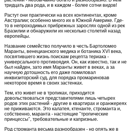
тридцать два рода, и в каждом - более сотни видов!
Растут они практически на всех континентах, кроме
Австралии; особенно много их в Южной Америке. Где-
то в непроходимых прибрежных зарослях одной из рек
Бразилии и обнаружили их несколько столетий назад
европейцы.
Название семейство получило в честь Бартоломео
Маранты, венецианского медика и ботаника XVI века,
посвятившего жизнь поискам рецепта териака -
универсального противоядия. Он, как известно, так и не
был найден, зато имя Маранты живет в веках, а за
научную дотошность его даже помиловал
инквизиторский суд, для порядка промариновав
некоторое время в своих застенках.
Тем, кто живет не в тропиках, приходится
довольствоваться представителями лишь четырех
родов этих растений - другие в квартирах и оранжереях
не приживаются. Это калатея, ктенанте, строманта и,
собственно, маранта - настоящие "тропические
принцессы", требовательные и капризные.
Род строманта весьма разнообразен - но опять же в