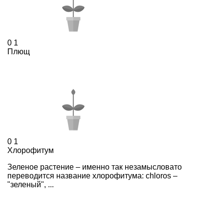
0
1
Плющ
0
1
Хлорофитум
Зеленое растение – именно так незамысловато
переводится название хлорофитума: сhloros –
"зеленый", ...