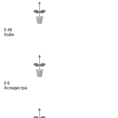
0
48
Хойя
0
6
Аспидистра