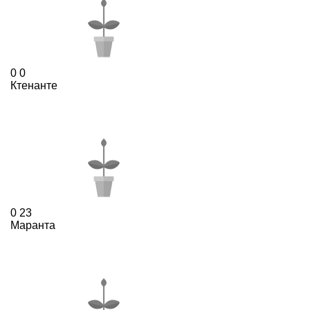
0
0
Ктенанте
0
23
Маранта