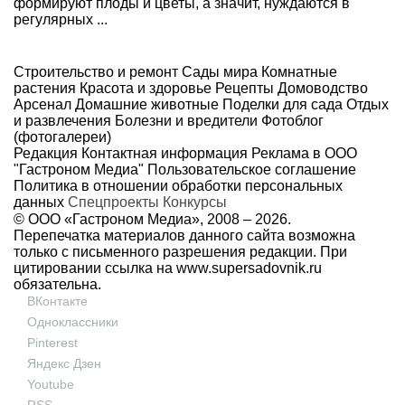
формируют плоды и цветы, а значит, нуждаются в
регулярных ...
Строительство и ремонт
Сады мира
Комнатные
растения
Красота и здоровье
Рецепты
Домоводство
Арсенал
Домашние животные
Поделки для сада
Отдых
и развлечения
Болезни и вредители
Фотоблог
(фотогалереи)
Редакция
Контактная информация
Реклама в ООО
"Гастроном Медиа"
Пользовательское соглашение
Политика в отношении обработки персональных
данных
Спецпроекты
Конкурсы
© ООО «Гастроном Медиа», 2008 –
2026.
Перепечатка материалов данного сайта возможна
только с письменного разрешения редакции. При
цитировании ссылка на
www.supersadovnik.ru
обязательна.
ВКонтакте
Одноклассники
Pinterest
Яндекс Дзен
Youtube
RSS