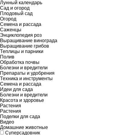
Лунный календарь
Сад и огород
Плодовый сад
Огород
Семена и рассада
Саженцы
Энциклопедия роз
Выращивание винограда
Выращивание грибов
Теплицы и парники
Полив
Обработка почвы
Болезни и вредители
Препараты и удобрения
Техника и инструменты
Семена и рассада
Идеи для сада
Болезни и вредители
Красота и здоровье
Растения
Растения
Поделки для сада
Видео
Домашние животные
Суперсадовник