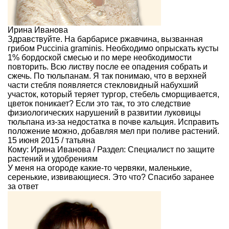
Ирина Иванова
Здравствуйте. На барбарисе ржавчина, вызванная
грибом Puccinia graminis. Необходимо опрыскать кусты
1% бордоской смесью и по мере необходимости
повторить. Всю листву после ее опадения собрать и
сжечь. По тюльпанам. Я так понимаю, что в верхней
части стебля появляется стекловидный набухший
участок, который теряет тургор, стебель сморщивается,
цветок поникает? Если это так, то это следствие
физиологических нарушений в развитии луковицы
тюльпана из-за недостатка в почве кальция. Исправить
положение можно, добавляя мел при поливе растений.
15 июня 2015 / татьяна
Кому:
Ирина Иванова
/ Раздел:
Специалист по защите
растений и удобрениям
У меня на огороде какие-то червяки, маленькие,
серенькие, извивающиеся. Это что? Спасибо заранее
за ответ