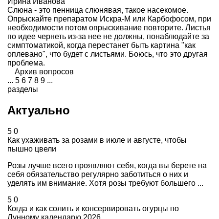
Ирина Иванова
Слюна - это пенница слюнявая, такое насекомое.
Опрыскайте препаратом Искра-М или Карбофосом, при
необходимости потом опрыскивание повторите. Листья
по идее чернеть из-за нее не должны, понаблюдайте за
симптоматикой, когда перестанет быть картина "как
оплевано", что будет с листьями. Боюсь, что это другая
проблема.
Архив вопросов
...
5
6
7
8
9
...
разделы
Актуально
5
0
Как ухаживать за розами в июле и августе, чтобы
пышно цвели
Розы лучше всего проявляют себя, когда вы берете на
себя обязательство регулярно заботиться о них и
уделять им внимание. Хотя розы требуют большего ...
5
0
Когда и как солить и консервировать огурцы по
Лунному календарю 2026