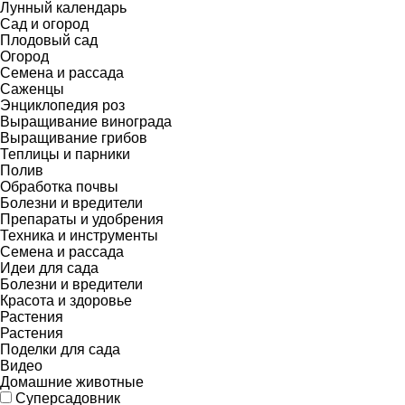
Лунный календарь
Сад и огород
Плодовый сад
Огород
Семена и рассада
Саженцы
Энциклопедия роз
Выращивание винограда
Выращивание грибов
Теплицы и парники
Полив
Обработка почвы
Болезни и вредители
Препараты и удобрения
Техника и инструменты
Семена и рассада
Идеи для сада
Болезни и вредители
Красота и здоровье
Растения
Растения
Поделки для сада
Видео
Домашние животные
Суперсадовник