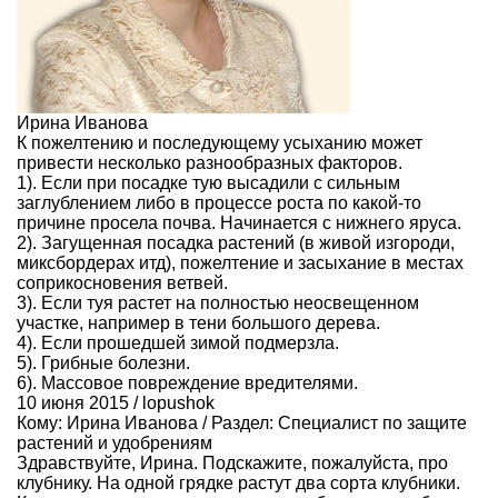
Ирина Иванова
К пожелтению и последующему усыханию может
привести несколько разнообразных факторов.
1). Если при посадке тую высадили с сильным
заглублением либо в процессе роста по какой-то
причине просела почва. Начинается с нижнего яруса.
2). Загущенная посадка растений (в живой изгороди,
миксбордерах итд), пожелтение и засыхание в местах
соприкосновения ветвей.
3). Если туя растет на полностью неосвещенном
участке, например в тени большого дерева.
4). Если прошедшей зимой подмерзла.
5). Грибные болезни.
6). Массовое повреждение вредителями.
10 июня 2015 /
lopushok
Кому:
Ирина Иванова
/ Раздел:
Специалист по защите
растений и удобрениям
Здравствуйте, Ирина. Подскажите, пожалуйста, про
клубнику. На одной грядке растут два сорта клубники.