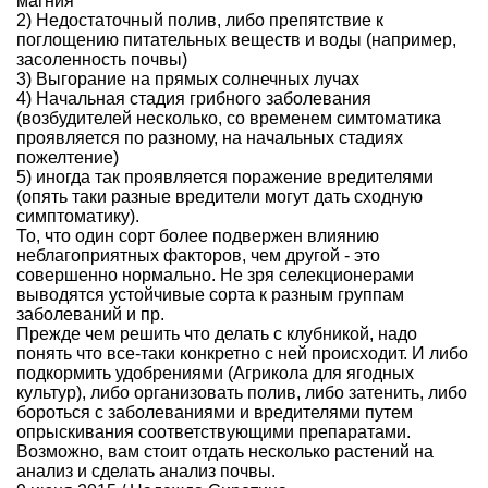
магния
2) Недостаточный полив, либо препятствие к
поглощению питательных веществ и воды (например,
засоленность почвы)
3) Выгорание на прямых солнечных лучах
4) Начальная стадия грибного заболевания
(возбудителей несколько, со временем симтоматика
проявляется по разному, на начальных стадиях
пожелтение)
5) иногда так проявляется поражение вредителями
(опять таки разные вредители могут дать сходную
симптоматику).
То, что один сорт более подвержен влиянию
неблагоприятных факторов, чем другой - это
совершенно нормально. Не зря селекционерами
выводятся устойчивые сорта к разным группам
заболеваний и пр.
Прежде чем решить что делать с клубникой, надо
понять что все-таки конкретно с ней происходит. И либо
подкормить удобрениями (Агрикола для ягодных
культур), либо организовать полив, либо затенить, либо
бороться с заболеваниями и вредителями путем
опрыскивания соответствующими препаратами.
Возможно, вам стоит отдать несколько растений на
анализ и сделать анализ почвы.