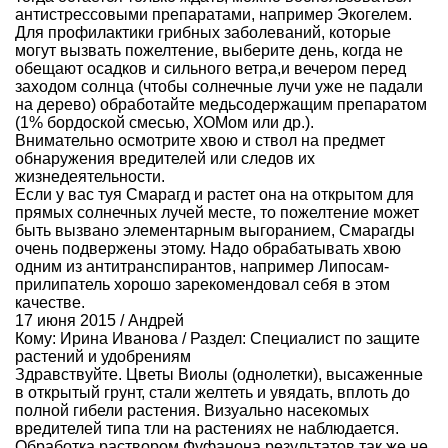
антистрессовыми препаратами, например Экогелем.
Для профилактики грибных заболеваний, которые
могут вызвать пожелтение, выберите день, когда не
обещают осадков и сильного ветра,и вечером перед
заходом солнца (чтобы солнечные лучи уже не падали
на дерево) обработайте медьсодержащим препаратом
(1% бордоской смесью, ХОМом или др.).
Внимательно осмотрите хвою и ствол на предмет
обнаружения вредителей или следов их
жизнедеятельности.
Если у вас туя Смарагд и растет она на открытом для
прямых солнечных лучей месте, то пожелтение может
быть вызвано элементарным выгоранием, Смарагды
очень подвержены этому. Надо обрабатывать хвою
одним из антитранспирантов, например Липосам-
прилипатель хорошо зарекомендовал себя в этом
качестве.
17 июня 2015 / Андрей
Кому:
Ирина Иванова
/ Раздел:
Специалист по защите
растений и удобрениям
Здравствуйте. Цветы Виолы (однолетки), высаженные
в открытый грунт, стали желтеть и увядать, вплоть до
полной гибели растения. Визуально насекомых
вредителей типа тли на растениях не наблюдается.
Обработка раствором Фуфанона результатов так же не