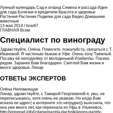
Лунный календарь
Сад и огород
Семена и рассада
Идеи
для сада
Болезни и вредители
Красота и здоровье
Растения
Растения
Поделки для сада
Видео
Домашние
животные
13 мая 2014
/
linar67
ГЛАВНАЯ
Всем
Специалист по винограду
Здравствуйте, Олёна. Помогите, пожалуйста, связаться с Т.
Ивановой. Я частенько бываю в Уфе. Очень хочу Таёжный.
Посажу её неподалёку от молоденькой Изабеллы. Пасека
рядом. Заранее Вам благодарен. Светлой Вам жизни и
много здоровья. Линар
ОТВЕТЫ ЭКСПЕРТОВ
Олёна Непомнящая
Линар, здравствуйте, с Тамарой Георгиевной я, увы, не
переписываюсь, хотя очень ее уважаю. Но когда Вам
искала ее адрес( в интернете это нетрудно)) выяснила, что
она уже много лет, как переехала из Уфы в Ульяновск,
http://vinograd.info/izdanie/gazeta-dachnik/anons-gazety-