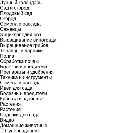
Лунный календарь
Сад и огород
Плодовый сад
Огород
Семена и рассада
Саженцы
Энциклопедия роз
Выращивание винограда
Выращивание грибов
Теплицы и парники
Полив
Обработка почвы
Болезни и вредители
Препараты и удобрения
Техника и инструменты
Семена и рассада
Идеи для сада
Болезни и вредители
Красота и здоровье
Растения
Растения
Поделки для сада
Видео
Домашние животные
Суперсадовник