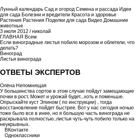
Лунный календарь
Сад и огород
Семена и рассада
Идеи
для сада
Болезни и вредители
Красота и здоровье
Растения
Растения
Поделки для сада
Видео
Домашние
животные
3 июля 2012
/
николай
ГЛАВНАЯ
Всем
Если виноградные листья побило морозом и облетели, что
делать?
Виноград
Листья винограда
ОТВЕТЫ ЭКСПЕРТОВ
Олёна Непомнящая
У большинства сортов в этом случае пойдут замещающие
почки в рост. Может и урожай будет...хоть и поменьше.
Опрыскайте куст Эпином ( по инструкции) , тогда
восстановление пойдет быстрее. Вот у нас сегодня ночью
тоже было все в инее, но я большую часть винограда не
раскрывала полностью..листья чуть-чуть побило только на
неукрывных.
ВКонтакте
Одноклассники