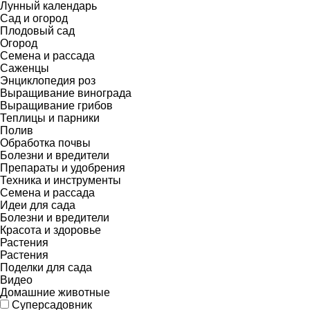
Лунный календарь
Сад и огород
Плодовый сад
Огород
Семена и рассада
Саженцы
Энциклопедия роз
Выращивание винограда
Выращивание грибов
Теплицы и парники
Полив
Обработка почвы
Болезни и вредители
Препараты и удобрения
Техника и инструменты
Семена и рассада
Идеи для сада
Болезни и вредители
Красота и здоровье
Растения
Растения
Поделки для сада
Видео
Домашние животные
Суперсадовник