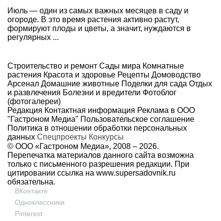
Июль — один из самых важных месяцев в саду и
огороде. В это время растения активно растут,
формируют плоды и цветы, а значит, нуждаются в
регулярных ...
Строительство и ремонт
Сады мира
Комнатные
растения
Красота и здоровье
Рецепты
Домоводство
Арсенал
Домашние животные
Поделки для сада
Отдых
и развлечения
Болезни и вредители
Фотоблог
(фотогалереи)
Редакция
Контактная информация
Реклама в ООО
"Гастроном Медиа"
Пользовательское соглашение
Политика в отношении обработки персональных
данных
Спецпроекты
Конкурсы
© ООО «Гастроном Медиа», 2008 –
2026.
Перепечатка материалов данного сайта возможна
только с письменного разрешения редакции. При
цитировании ссылка на
www.supersadovnik.ru
обязательна.
ВКонтакте
Одноклассники
Pinterest