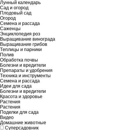
Лунный календарь
Сад и огород
Плодовый сад
Огород
Семена и рассада
Саженцы
Энциклопедия роз
Выращивание винограда
Выращивание грибов
Теплицы и парники
Полив
Обработка почвы
Болезни и вредители
Препараты и удобрения
Техника и инструменты
Семена и рассада
Идеи для сада
Болезни и вредители
Красота и здоровье
Растения
Растения
Поделки для сада
Видео
Домашние животные
Суперсадовник