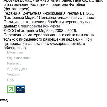
Арсенал
Домашние животные
Поделки для сада
Отдых
и развлечения
Болезни и вредители
Фотоблог
(фотогалереи)
Редакция
Контактная информация
Реклама в ООО
"Гастроном Медиа"
Пользовательское соглашение
Политика в отношении обработки персональных
данных
Спецпроекты
Конкурсы
© ООО «Гастроном Медиа», 2008 –
2026.
Перепечатка материалов данного сайта возможна
только с письменного разрешения редакции. При
цитировании ссылка на
www.supersadovnik.ru
обязательна.
ВКонтакте
Одноклассники
Pinterest
Яндекс Дзен
Youtube
RSS
Вход