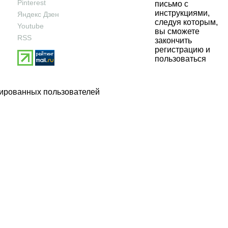
Pinterest
письмо с
инструкциями,
Яндекс Дзен
следуя которым,
Youtube
вы сможете
RSS
закончить
регистрацию и
пользоваться
рированных пользователей