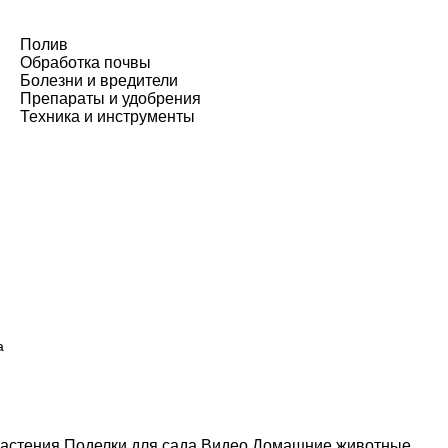
Полив
Обработка почвы
Болезни и вредители
Препараты и удобрения
Техника и инструменты
а
астения
Поделки для сада
Видео
Домашние животные