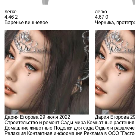
легко
легко
4,46
2
4,67
0
Варенье вишневое
Черника, протетр
Дария Егорова
29 июля 2022
Дария Егорова
2
Строительство и ремонт
Сады мира
Комнатные растения
Домашние животные
Поделки для сада
Отдых и развлеч
Редакция
Контактная информация
Реклама в ООО "Гаст