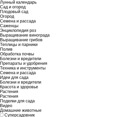
Лунный календарь
Сад и огород
Плодовый сад
Огород
Семена и рассада
Саженцы
Энциклопедия роз
Выращивание винограда
Выращивание грибов
Теплицы и парники
Полив
Обработка почвы
Болезни и вредители
Препараты и удобрения
Техника и инструменты
Семена и рассада
Идеи для сада
Болезни и вредители
Красота и здоровье
Растения
Растения
Поделки для сада
Видео
Домашние животные
Суперсадовник