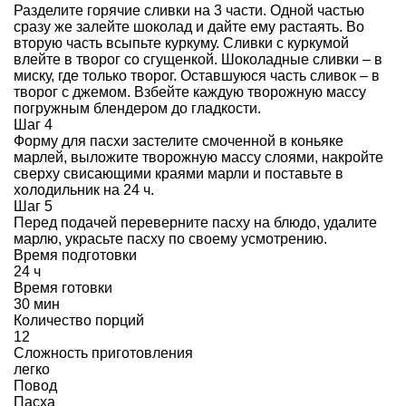
Разделите горячие сливки на 3 части. Одной частью
сразу же залейте шоколад и дайте ему растаять. Во
вторую часть всыпьте куркуму. Сливки с куркумой
влейте в творог со сгущенкой. Шоколадные сливки – в
миску, где только творог. Оставшуюся часть сливок – в
творог с джемом. Взбейте каждую творожную массу
погружным блендером до гладкости.
Шаг 4
Форму для пасхи застелите смоченной в коньяке
марлей, выложите творожную массу слоями, накройте
сверху свисающими краями марли и поставьте в
холодильник на 24 ч.
Шаг 5
Перед подачей переверните пасху на блюдо, удалите
марлю, украсьте пасху по своему усмотрению.
Время подготовки
24 ч
Время готовки
30 мин
Количество порций
12
Сложность приготовления
легко
Повод
Пасха