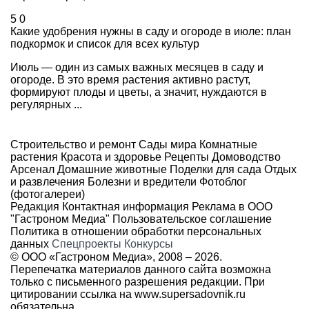
5
0
Какие удобрения нужны в саду и огороде в июле: план
подкормок и список для всех культур
Июль — один из самых важных месяцев в саду и
огороде. В это время растения активно растут,
формируют плоды и цветы, а значит, нуждаются в
регулярных ...
Строительство и ремонт
Сады мира
Комнатные
растения
Красота и здоровье
Рецепты
Домоводство
Арсенал
Домашние животные
Поделки для сада
Отдых
и развлечения
Болезни и вредители
Фотоблог
(фотогалереи)
Редакция
Контактная информация
Реклама в ООО
"Гастроном Медиа"
Пользовательское соглашение
Политика в отношении обработки персональных
данных
Спецпроекты
Конкурсы
© ООО «Гастроном Медиа», 2008 –
2026.
Перепечатка материалов данного сайта возможна
только с письменного разрешения редакции. При
цитировании ссылка на
www.supersadovnik.ru
обязательна.