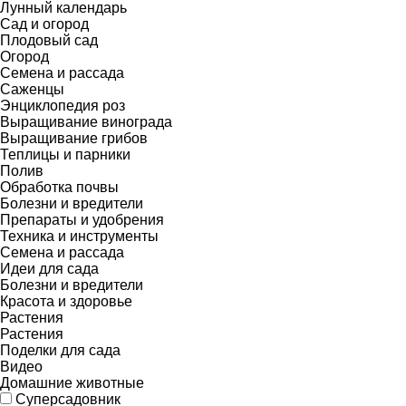
Лунный календарь
Сад и огород
Плодовый сад
Огород
Семена и рассада
Саженцы
Энциклопедия роз
Выращивание винограда
Выращивание грибов
Теплицы и парники
Полив
Обработка почвы
Болезни и вредители
Препараты и удобрения
Техника и инструменты
Семена и рассада
Идеи для сада
Болезни и вредители
Красота и здоровье
Растения
Растения
Поделки для сада
Видео
Домашние животные
Суперсадовник