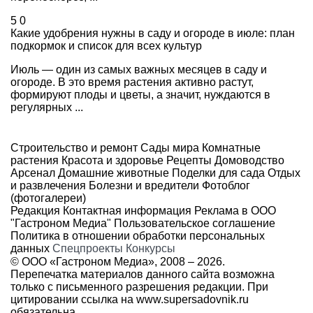
5
0
Какие удобрения нужны в саду и огороде в июле: план
подкормок и список для всех культур
Июль — один из самых важных месяцев в саду и
огороде. В это время растения активно растут,
формируют плоды и цветы, а значит, нуждаются в
регулярных ...
Строительство и ремонт
Сады мира
Комнатные
растения
Красота и здоровье
Рецепты
Домоводство
Арсенал
Домашние животные
Поделки для сада
Отдых
и развлечения
Болезни и вредители
Фотоблог
(фотогалереи)
Редакция
Контактная информация
Реклама в ООО
"Гастроном Медиа"
Пользовательское соглашение
Политика в отношении обработки персональных
данных
Спецпроекты
Конкурсы
© ООО «Гастроном Медиа», 2008 –
2026.
Перепечатка материалов данного сайта возможна
только с письменного разрешения редакции. При
цитировании ссылка на
www.supersadovnik.ru
обязательна.