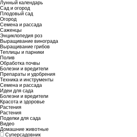
Лунный календарь
Сад и огород
Плодовый сад
Огород
Семена и рассада
Саженцы
Энциклопедия роз
Выращивание винограда
Выращивание грибов
Теплицы и парники
Полив
Обработка почвы
Болезни и вредители
Препараты и удобрения
Техника и инструменты
Семена и рассада
Идеи для сада
Болезни и вредители
Красота и здоровье
Растения
Растения
Поделки для сада
Видео
Домашние животные
Суперсадовник