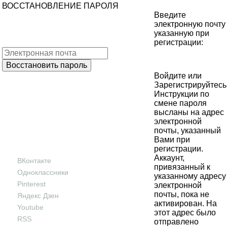
ВОССТАНОВЛЕНИЕ ПАРОЛЯ
Введите
электронную почту
указанную при
регистрации:
Войдите
или
Зарегистрируйтесь
Инструкции по
смене пароля
высланы на адрес
электронной
почты, указанный
Вами при
регистрации.
Аккаунт,
ВКонтакте
привязанный к
Одноклассники
указанному адресу
Pinterest
электронной
почты, пока не
Яндекс Дзен
активирован. На
Youtube
этот адрес было
RSS
отправлено