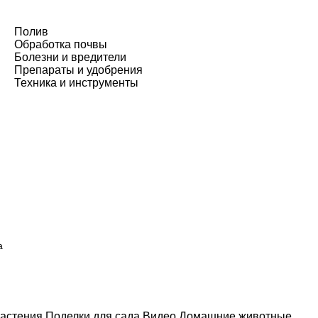
Полив
Обработка почвы
Болезни и вредители
Препараты и удобрения
Техника и инструменты
а
астения
Поделки для сада
Видео
Домашние животные