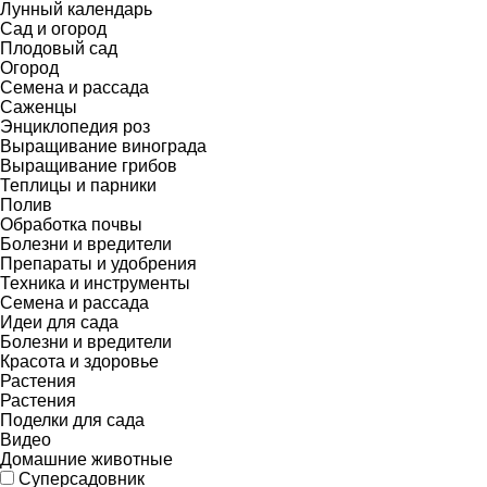
Лунный календарь
Сад и огород
Плодовый сад
Огород
Семена и рассада
Саженцы
Энциклопедия роз
Выращивание винограда
Выращивание грибов
Теплицы и парники
Полив
Обработка почвы
Болезни и вредители
Препараты и удобрения
Техника и инструменты
Семена и рассада
Идеи для сада
Болезни и вредители
Красота и здоровье
Растения
Растения
Поделки для сада
Видео
Домашние животные
Суперсадовник