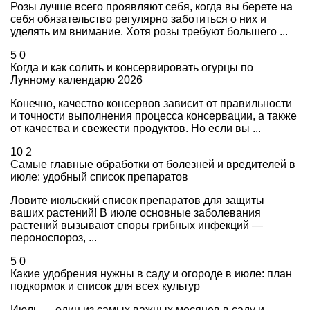
Розы лучше всего проявляют себя, когда вы берете на
себя обязательство регулярно заботиться о них и
уделять им внимание. Хотя розы требуют большего ...
5
0
Когда и как солить и консервировать огурцы по
Лунному календарю 2026
Конечно, качество консервов зависит от правильности
и точности выполнения процесса консервации, а также
от качества и свежести продуктов. Но если вы ...
10
2
Самые главные обработки от болезней и вредителей в
июле: удобный список препаратов
Ловите июльский список препаратов для защиты
ваших растений! В июле основные заболевания
растений вызывают споры грибных инфекций —
пероноспороз, ...
5
0
Какие удобрения нужны в саду и огороде в июле: план
подкормок и список для всех культур
Июль — один из самых важных месяцев в саду и