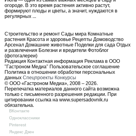
огороде. В это время растения активно растут,
формируют плоды и цветы, а значит, нуждаются в
регулярных ...
Строительство и ремонт
Сады мира
Комнатные
растения
Красота и здоровье
Рецепты
Домоводство
Арсенал
Домашние животные
Поделки для сада
Отдых
и развлечения
Болезни и вредители
Фотоблог
(фотогалереи)
Редакция
Контактная информация
Реклама в ООО
"Гастроном Медиа"
Пользовательское соглашение
Политика в отношении обработки персональных
данных
Спецпроекты
Конкурсы
© ООО «Гастроном Медиа», 2008 –
2026.
Перепечатка материалов данного сайта возможна
только с письменного разрешения редакции. При
цитировании ссылка на
www.supersadovnik.ru
обязательна.
ВКонтакте
Одноклассники
Pinterest
Яндекс Дзен