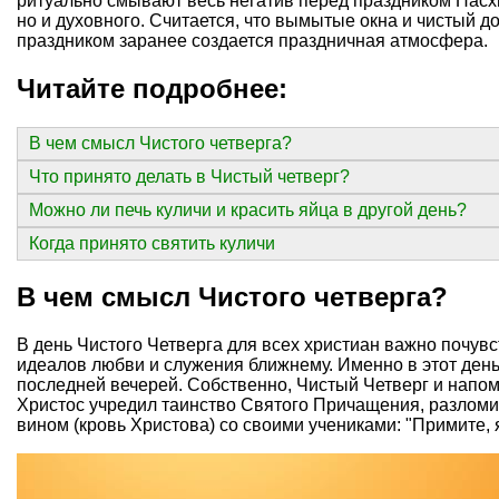
ритуально смывают весь негатив перед праздником Пасхи
но и духовного. Считается, что вымытые окна и чистый д
праздником заранее создается праздничная атмосфера.
Читайте подробнее:
В чем смысл Чистого четверга?
Что принято делать в Чистый четверг?
Можно ли печь куличи и красить яйца в другой день?
Когда принято святить куличи
В чем смысл Чистого четверга?
В день Чистого Четверга для всех христиан важно почув
идеалов любви и служения ближнему. Именно в этот ден
последней вечерей. Собственно, Чистый Четверг и напо
Христос учредил таинство Святого Причащения, разломи
вином (кровь Христова) со своими учениками: "Примите, я