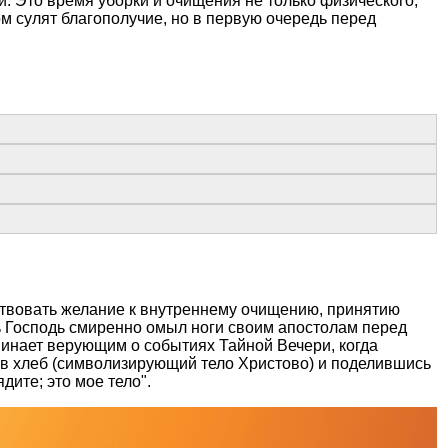
. Это время уборки и очищения не только физического,
ом сулят благополучие, но в первую очередь перед
ствовать желание к внутреннему очищению, принятию
ь Господь смиренно омыл ноги своим апостолам перед
минает верующим о событиях Тайной Вечери, когда
в хлеб (символизирующий тело Христово) и поделившись
дите; это мое тело".