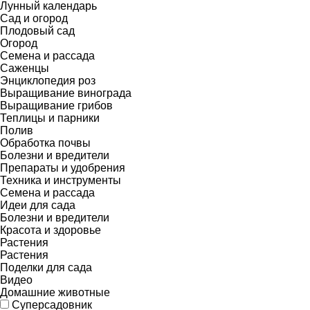
Лунный календарь
Сад и огород
Плодовый сад
Огород
Семена и рассада
Саженцы
Энциклопедия роз
Выращивание винограда
Выращивание грибов
Теплицы и парники
Полив
Обработка почвы
Болезни и вредители
Препараты и удобрения
Техника и инструменты
Семена и рассада
Идеи для сада
Болезни и вредители
Красота и здоровье
Растения
Растения
Поделки для сада
Видео
Домашние животные
Суперсадовник