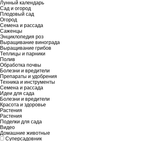
Лунный календарь
Сад и огород
Плодовый сад
Огород
Семена и рассада
Саженцы
Энциклопедия роз
Выращивание винограда
Выращивание грибов
Теплицы и парники
Полив
Обработка почвы
Болезни и вредители
Препараты и удобрения
Техника и инструменты
Семена и рассада
Идеи для сада
Болезни и вредители
Красота и здоровье
Растения
Растения
Поделки для сада
Видео
Домашние животные
Суперсадовник